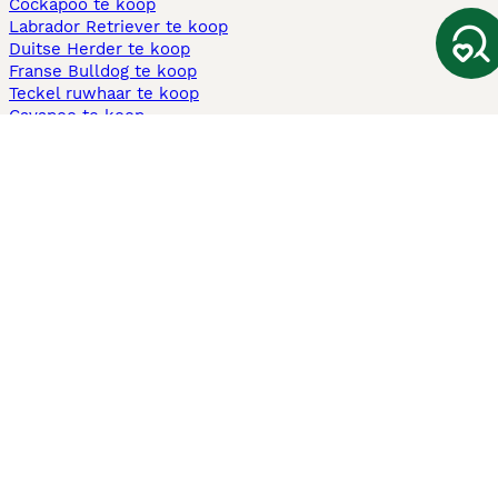
Cockapoo te koop
Labrador Retriever te koop
Duitse Herder te koop
Franse Bulldog te koop
Teckel ruwhaar te koop
Cavapoo te koop
Andere populaire pagina's
Honden te koop in Amsterdam
Pups te koop Limburg​
Pups te koop Friesland​
Honden te koop in Gelderland
Honden te koop in Den Haag
Honden te koop in Enschede
Adopteer hond in Nederland
Informatie
Over ons
Privacybeleid
Support
Pers