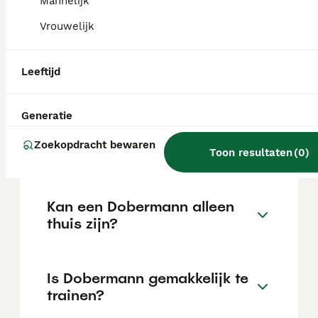
Mannelijk
de locatie.
Vrouwelijk
Wat is het karakter van een
Leeftijd
Dobermann?
Generatie
Hoeveel jaar leeft een
Zoekopdracht bewaren
Dobermann?
Toon resultaten
(
0
)
Kan een Dobermann alleen
thuis zijn?
Is Dobermann gemakkelijk te
trainen?