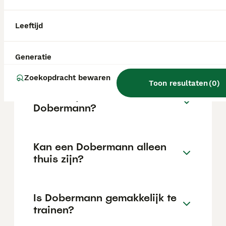
de locatie.
Leeftijd
Wat is het karakter van een
Dobermann?
Generatie
Zoekopdracht bewaren
Toon resultaten
(
0
)
Hoeveel jaar leeft een
Dobermann?
Kan een Dobermann alleen
thuis zijn?
Is Dobermann gemakkelijk te
trainen?