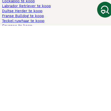
Cockapoo te koop
Labrador Retriever te koop
Duitse Herder te koop
Franse Bulldog te koop
Teckel ruwhaar te koop
Cavapoo te koop
Andere populaire pagina's
Honden te koop in Amsterdam
Pups te koop Limburg​
Pups te koop Friesland​
Honden te koop in Gelderland
Honden te koop in Den Haag
Honden te koop in Enschede
Adopteer hond in Nederland
Informatie
Over ons
Privacybeleid
Support
Pers