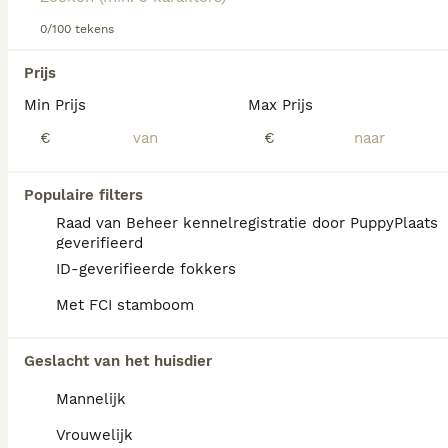
dit hondenras.
0/100 tekens
We hebben 0 Dobermann Pups te koop in
Utrecht gevonden.
Prijs
Als je toekomstige resultaten wil zien voor deze 
Min Prijs
Max Prijs
exacte zoekopdracht, sla dan je zoekopdracht op en 
vind jouw perfecte hond:
€
€
Zoekopdracht bewaren
Populaire filters
Raad van Beheer kennelregistratie door PuppyPlaats
FAQ's
geverifieerd
ID-geverifieerde fokkers
Met FCI stamboom
Hoeveel kost een
Dobermann?
Geslacht van het huisdier
De gemiddelde prijs voor een Dobermann
Mannelijk
pup in Nederland ligt rond de €1011 maar dit
kan variëren afhankelijk van factoren zoals
Vrouwelijk
de stamboom, de reputatie van de fokker en