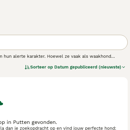
m hun alerte karakter. Hoewel ze vaak als waakhond
 Dobermanns zijn trots, kalm en als ze op verantwoorde
Sorteer op
Datum gepubliceerd (nieuwste)
ewaardeerde gezinsleden.
p in Putten gevonden.
sla dan je zoekopdracht op en vind jouw perfecte hond: