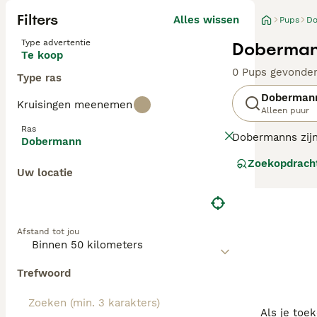
Filters
Alles wissen
Pups
D
Type advertentie
Doberman
Te koop
0 Pups gevonde
Type ras
Doberman
Kruisingen meenemen
Alleen puur
Ras
Dobermanns zijn
Dobermann
worden gebruikt,
Zoekopdrach
wijze worden ge
Uw locatie
Lees onze
Dobe
Afstand tot jou
Trefwoord
Als je toe