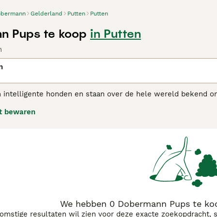
obermann
Gelderland
Putten
Putten
n Pups te koop
in Putten
n
n
 intelligente honden en staan over de hele wereld bekend o
 zijn ze zeer flexibel en passen ze goed in het gezinsleven.
t bewaren
fokt en op de juiste manier worden behandeld, worden ze g
rmann adviespagina
voor informatie over dit hondenras.
We hebben 0 Dobermann Pups te koo
komstige resultaten wil zien voor deze exacte zoekopdracht, 