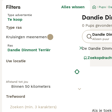
Filters
Alles wissen
Pups
Da
Type advertentie
Dandie Di
Te koop
0 Pups gevonde
Type ras
Dandie Din
Kruisingen meenemen
Alleen puur
Ras
De Dandie Dinmo
Dandie Dinmont Terriër
jachthonden. Ze 
Zoekopdrach
ze bekend staan
Uw locatie
Lees onze
Dandi
Afstand tot jou
Trefwoord
Als je toe