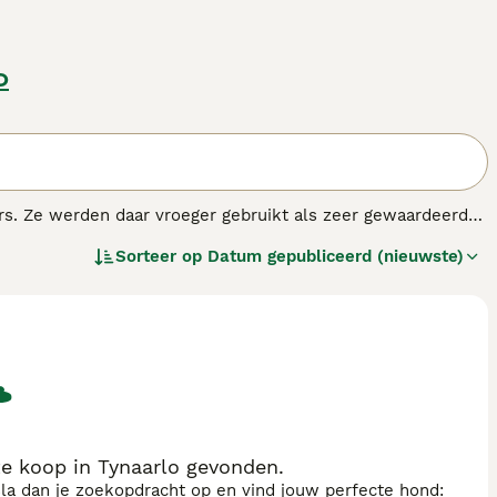
o
rs. Ze werden daar vroeger gebruikt als zeer gewaardeerde
hun hoofd wat zorgt voor een unieke uiterlijk. Ondanks dat
Sorteer op
Datum gepubliceerd (nieuwste)
naar kinderen zijn Dandies een zeldzaam ras.
enras.
e koop in Tynaarlo gevonden.
sla dan je zoekopdracht op en vind jouw perfecte hond: