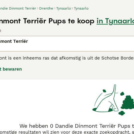
ndie Dinmont Terriër
Drenthe
Tynaarlo
Tynaarlo
nmont Terriër Pups te koop
in Tynaarl
n
mont Terriër
nt is een inheems ras dat afkomstig is uit de Schotse Borde
zijn kortbenig en hebben een lang lichaam met veel haar op 
t bewaren
 als lieve honden die bekend staan om hun aanhankelijkheid 
e Dinmont Terrier adviespagina
voor informatie over dit hond
We hebben 0 Dandie Dinmont Terriër Pups t
komstige resultaten wil zien voor deze exacte zoekopdracht, 