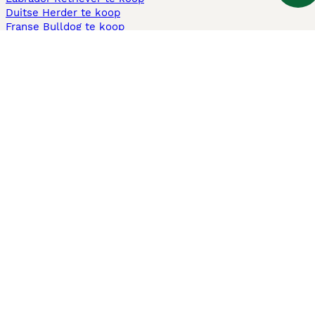
Duitse Herder te koop
Franse Bulldog te koop
Teckel ruwhaar te koop
Cavapoo te koop
Andere populaire pagina's
Honden te koop in Amsterdam
Pups te koop Limburg​
Pups te koop Friesland​
Honden te koop in Gelderland
Honden te koop in Den Haag
Honden te koop in Enschede
Adopteer hond in Nederland
Informatie
Over ons
Privacybeleid
Support
Pers
Voorwaarden
Pups verkopen