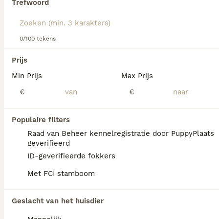
Trefwoord
Lees onze
Dalmatiër adviespagina
voor informatie over dit
We hebben 0 Dalmatiër Pups te koop in
hondenras.
Maassluis gevonden.
0/100 tekens
Als je toekomstige resultaten wil zien voor deze 
exacte zoekopdracht, sla dan je zoekopdracht op en 
Prijs
vind jouw perfecte hond:
Min Prijs
Max Prijs
Zoekopdracht bewaren
€
€
Populaire filters
Raad van Beheer kennelregistratie door PuppyPlaats
geverifieerd
ID-geverifieerde fokkers
Met FCI stamboom
Geslacht van het huisdier