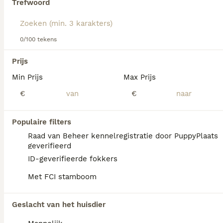
Trefwoord
Lees onze
Dalmatiër adviespagina
voor informatie over dit
We hebben 0 Dalmatiër Pups te koop in
hondenras.
Oirschot gevonden.
0/100 tekens
Als je toekomstige resultaten wil zien voor deze 
exacte zoekopdracht, sla dan je zoekopdracht op en 
Prijs
vind jouw perfecte hond:
Min Prijs
Max Prijs
Zoekopdracht bewaren
€
€
Populaire filters
Raad van Beheer kennelregistratie door PuppyPlaats
geverifieerd
ID-geverifieerde fokkers
Met FCI stamboom
Geslacht van het huisdier