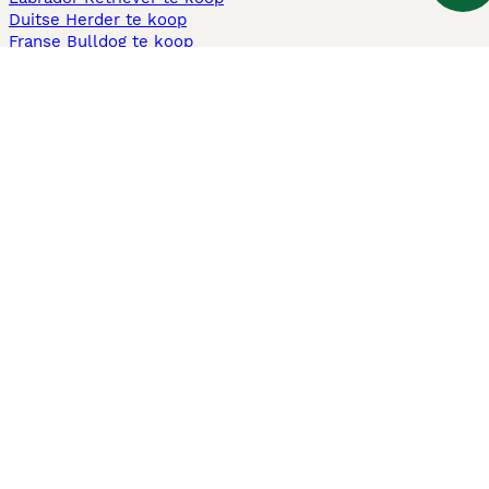
Duitse Herder te koop
Franse Bulldog te koop
Teckel ruwhaar te koop
Cavapoo te koop
Andere populaire pagina's
Honden te koop in Amsterdam
Pups te koop Limburg​
Pups te koop Friesland​
Honden te koop in Gelderland
Honden te koop in Den Haag
Honden te koop in Enschede
Adopteer hond in Nederland
Informatie
Over ons
Privacybeleid
Support
Pers
Voorwaarden
Pups verkopen