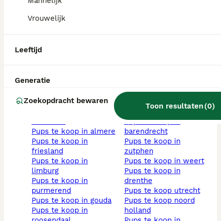
Mannelijk
te koop
pups te koop in
hond blauwe
gelderland
Vrouwelijk
grijs pups
pups te koop in
bruin pups
amsterdam
hond met stamboom
pups te koop in
Leeftijd
zwart pups
rotterdam
wit pups
pups te koop in
mini hondje kopen
woerden
Generatie
kortharig pups
pups te koop groningen
abrikoos pups
pups te koop in goes
Zoekopdracht bewaren
volwassen honden
pups te koop in
Toon resultaten
(
0
)
teef hond
dordrecht
reu hond
pups te koop in
pups te koop in almere
barendrecht
pups te koop in
pups te koop in
friesland
zutphen
pups te koop in
pups te koop in weert
limburg
pups te koop in
pups te koop in
drenthe
purmerend
pups te koop utrecht
pups te koop in gouda
pups te koop noord
pups te koop in
holland
roosendaal
pups te koop in