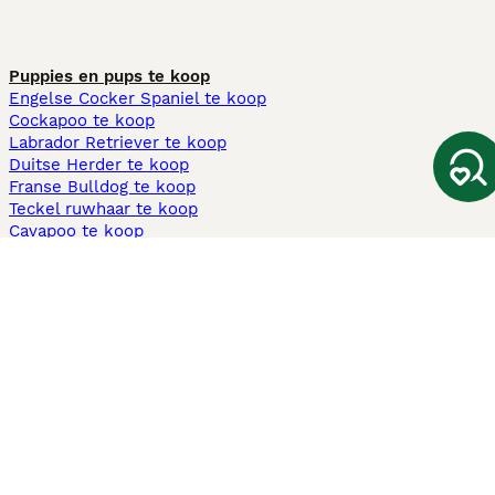
Puppies en pups te koop
Engelse Cocker Spaniel te koop
Cockapoo te koop
Labrador Retriever te koop
Duitse Herder te koop
Franse Bulldog te koop
Teckel ruwhaar te koop
Cavapoo te koop
Andere populaire pagina's
Honden te koop in Amsterdam
Pups te koop Limburg​
Pups te koop Friesland​
Honden te koop in Gelderland
Honden te koop in Den Haag
Honden te koop in Enschede
Adopteer hond in Nederland