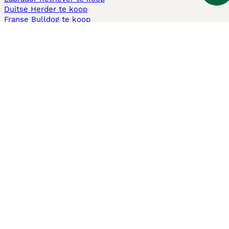
Duitse Herder te koop
Franse Bulldog te koop
Teckel ruwhaar te koop
Cavapoo te koop
Andere populaire pagina's
Honden te koop in Amsterdam
Pups te koop Limburg​
Pups te koop Friesland​
Honden te koop in Gelderland
Honden te koop in Den Haag
Honden te koop in Enschede
Adopteer hond in Nederland
Informatie
Over ons
Privacybeleid
Support
Pers
Voorwaarden
Pups verkopen