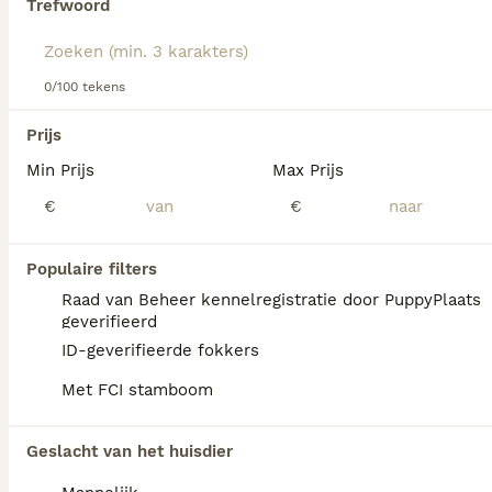
Trefwoord
Lees onze
Dalmatiër adviespagina
voor informatie over dit
We hebben 0 Dalmatiër Pups te koop in
hondenras.
Simpelveld gevonden.
0/100 tekens
Als je toekomstige resultaten wil zien voor deze 
exacte zoekopdracht, sla dan je zoekopdracht op en 
Prijs
vind jouw perfecte hond:
Min Prijs
Max Prijs
Zoekopdracht bewaren
€
€
Populaire filters
Raad van Beheer kennelregistratie door PuppyPlaats
geverifieerd
ID-geverifieerde fokkers
Met FCI stamboom
Geslacht van het huisdier