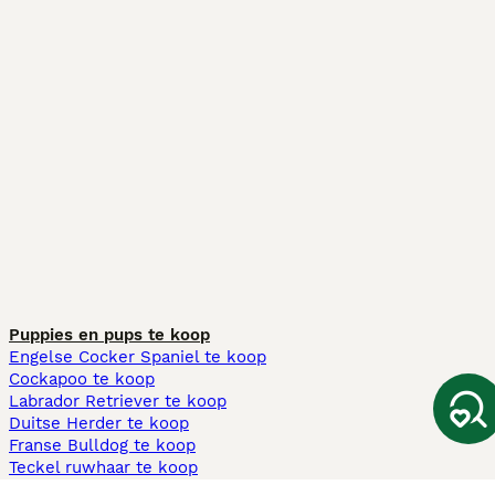
Puppies en pups te koop
Engelse Cocker Spaniel te koop
Cockapoo te koop
Labrador Retriever te koop
Duitse Herder te koop
Franse Bulldog te koop
Teckel ruwhaar te koop
Cavapoo te koop