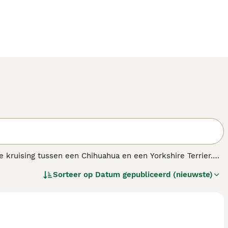
e kruising tussen een Chihuahua en een Yorkshire Terrier.
 grootte van beide ouders. Ze verschenen voor het eerst in
Sorteer op
Datum gepubliceerd (nieuwste)
nkzij hun kleine formaat en schattige kenmerken die ze van
informatie over dit hondenras.