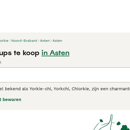
orkie
Noord-Brabant
Asten
Asten
ups te koop
in Asten
n
l bekend als Yorkie-chi, Yorkchi, Chiorkie, zijn een charmant
ijn minuscule, terwijl andere klein zijn, afhankelijk van de
t bewaren
ig en werden snel populair bij mensen over de hele wereld da
 hebben geërfd.Lees onze aankoopgids voor de
Chorkie
voor 