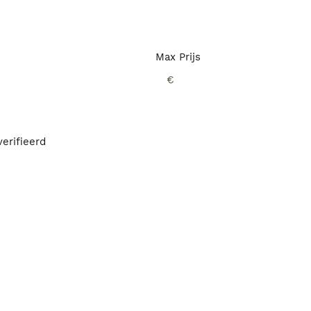
Max Prijs
€
erifieerd