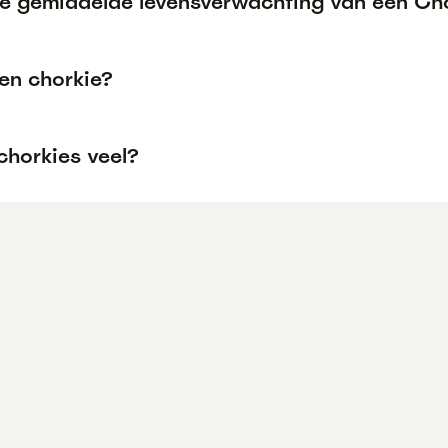
de gemiddelde levensverwachting van een Ch
een chorkie?
chorkies veel?