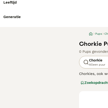
Leeftijd
Generatie
Pups
Ch
Chorkie P
0 Pups gevonde
Chorkie
Alleen puur
Chorkies, ook we
Sommige honden z
Zoekopdrach
de jaren negent
hun ouderrassen