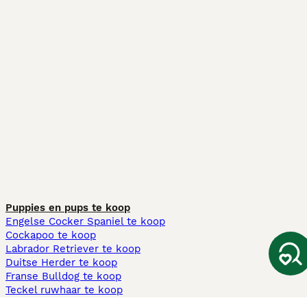
Puppies en pups te koop
Engelse Cocker Spaniel te koop
Cockapoo te koop
Labrador Retriever te koop
Duitse Herder te koop
Franse Bulldog te koop
Teckel ruwhaar te koop
Cavapoo te koop