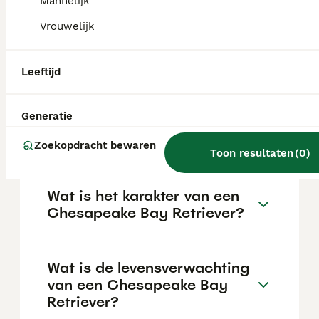
afhankelijk van de fokker.
Mannelijk
Vrouwelijk
Wat is een Amerikaanse
Golden Retriever?
Leeftijd
Generatie
Is de golden retriever een
echte golden retriever?
Zoekopdracht bewaren
Toon resultaten
(
0
)
Wat is het karakter van een
Chesapeake Bay Retriever?
Wat is de levensverwachting
van een Chesapeake Bay
Retriever?