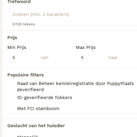
Trefwoord
Lees onze
Chesapeake Bay Retriever adviespagina
voor
informatie over dit hondenras.
We hebben 0 Chesapeake Bay Retriever Pups
0/100 tekens
te koop in Goirle gevonden.
Als je toekomstige resultaten wil zien voor deze 
Prijs
exacte zoekopdracht, sla dan je zoekopdracht op en 
vind jouw perfecte hond:
Min Prijs
Max Prijs
€
€
Zoekopdracht bewaren
Populaire filters
FAQ's
Raad van Beheer kennelregistratie door PuppyPlaats
geverifieerd
ID-geverifieerde fokkers
Wat kost een Chesapeake
Met FCI stamboom
Bay Retriever?
Een Chesapeake Bay Retriever pup vraagt
Geslacht van het huisdier
een aanzienlijke investering die varieert