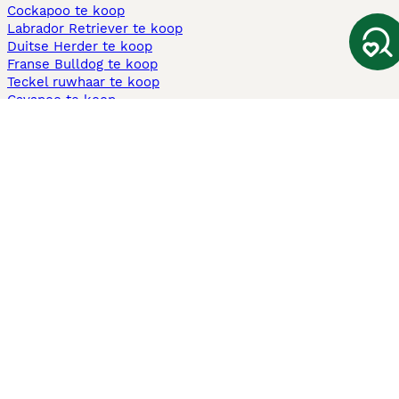
Cockapoo te koop
Labrador Retriever te koop
Duitse Herder te koop
Franse Bulldog te koop
Teckel ruwhaar te koop
Cavapoo te koop
Andere populaire pagina's
Honden te koop in Amsterdam
Pups te koop Limburg​
Pups te koop Friesland​
Honden te koop in Gelderland
Honden te koop in Den Haag
Honden te koop in Enschede
Adopteer hond in Nederland
Informatie
Over ons
Privacybeleid
Support
Pers