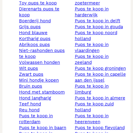
toy pups te koop
zoetermeer
dierenarts pups te
pups te koop in
koop
harderwijk
boerderij hond
pups te koop in delft
grijs pups
pups te koop in gouda
hond blauwe
pups te koop noord
kortharig pups
holland
abrikoos pups
pups te koop in
niet-rashonden pups
vlaardingen
te koop
pups te koop in
volwassen honden
zeeland
wit pups
pups te koop groningen
zwart pups
pups te koop in capelle
mini hondje kopen
aan den ijssel
bruin pups
pups te koop in
hond met stamboom
limburg
hond langharig
pups te koop in almere
teef hond
pups te koop zuid
reu hond
holland
pups te koop in
pups te koop in
rotterdam
heerenveen
pups te koop in baarn
pups te koop flevoland