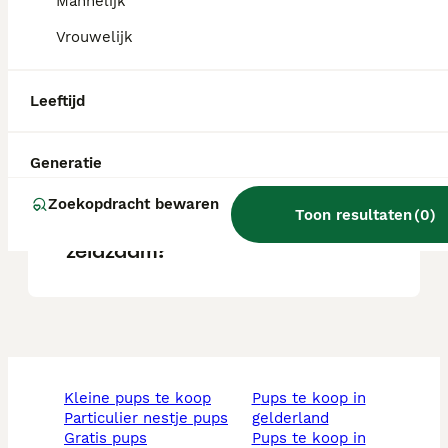
Mannelijk
Vrouwelijk
Zijn Cesky Fousek goede
familiehonden?
Leeftijd
Wat is een Cesky pup?
Generatie
Zoekopdracht bewaren
Toon resultaten
(
0
)
Is de Cesky Terriër
zeldzaam?
kleine pups te koop
pups te koop in
particulier nestje pups
gelderland
gratis pups
pups te koop in