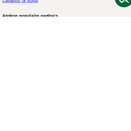
Cavapoo te koop
Andere populaire pagina's
Honden te koop in Amsterdam
Pups te koop Limburg​
Pups te koop Friesland​
Honden te koop in Gelderland
Honden te koop in Den Haag
Honden te koop in Enschede
Adopteer hond in Nederland
Informatie
Over ons
Privacybeleid
Support
Pers
Voorwaarden
Pups verkopen
Honden test