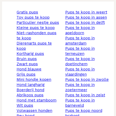
gratis pups
pups te koop in weert
toy pups te koop
pups te koop in assen
particulier nestje pups
pups te koop in delft
kleine pups te koop
pups te koop in
niet-rashonden pups
apeldoorn
te koop
pups te koop in
dierenarts pups te
amsterdam
koop
pups te koop in
kortharig pups
terneuzen
bruin pups
pups te koop in
zwart pups
doetinchem
hond blauwe
pups te koop in
grijs pups
vlaardingen
mini hondje kopen
pups te koop in zwolle
hond langharig
pups te koop in
boerderij hond
zoetermeer
abrikoos pups
pups te koop in zeist
hond met stamboom
pups te koop in
wit pups
barneveld
volwassen honden
pups te koop noord
reu hond
brabant