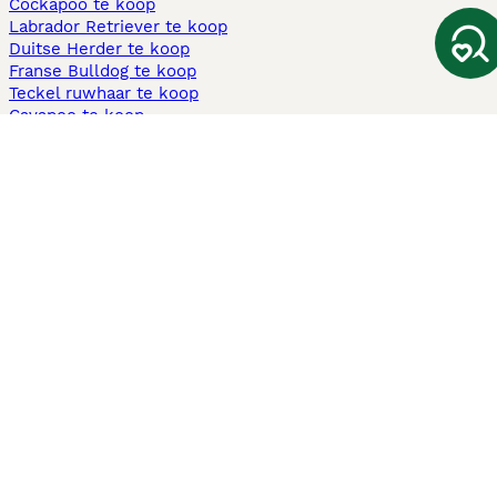
Cockapoo te koop
Labrador Retriever te koop
Duitse Herder te koop
Franse Bulldog te koop
Teckel ruwhaar te koop
Cavapoo te koop
Andere populaire pagina's
Honden te koop in Amsterdam
Pups te koop Limburg​
Pups te koop Friesland​
Honden te koop in Gelderland
Honden te koop in Den Haag
Honden te koop in Enschede
Adopteer hond in Nederland
Informatie
Over ons
Privacybeleid
Support
Pers