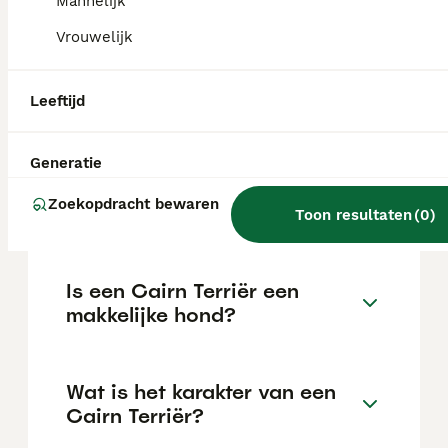
Mannelijk
door de lever stroomt.
Vrouwelijk
Is een cairnterriër een
Leeftijd
geschikt huisdier?
Generatie
Wat kost een Cairn Terriër
Zoekopdracht bewaren
pup?
Toon resultaten
(
0
)
Is een Cairn Terriër een
makkelijke hond?
Wat is het karakter van een
Cairn Terriër?