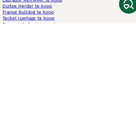
Labrador Retriever te koop
Duitse Herder te koop
Franse Bulldog te koop
Teckel ruwhaar te koop
Cavapoo te koop
Andere populaire pagina's
Honden te koop in Amsterdam
Pups te koop Limburg​
Pups te koop Friesland​
Honden te koop in Gelderland
Honden te koop in Den Haag
Honden te koop in Enschede
Adopteer hond in Nederland
Informatie
Over ons
Privacybeleid
Support
Pers
Voorwaarden
Pups verkopen