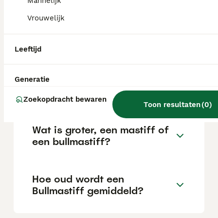
Mannelijk
de locatie.
Vrouwelijk
Is een Bullmastiff sterk?
Leeftijd
Heeft een Bullmastiff veel
Generatie
beweging nodig?
Zoekopdracht bewaren
Toon resultaten
(
0
)
Wat is groter, een mastiff of
een bullmastiff?
Hoe oud wordt een
Bullmastiff gemiddeld?