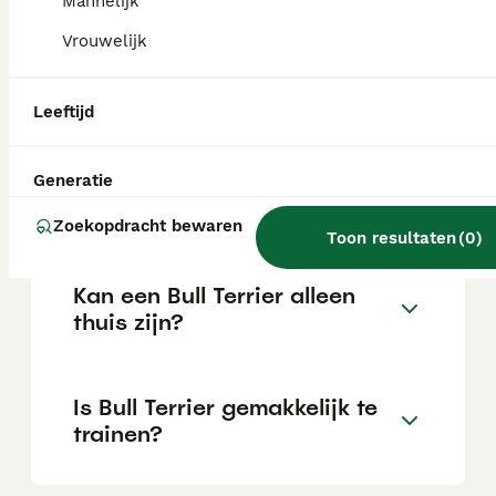
Mannelijk
Vrouwelijk
Wat is het karakter van een
Bull Terrier?
Leeftijd
Hoeveel jaar leeft een Bull
Generatie
Terrier?
Zoekopdracht bewaren
Toon resultaten
(
0
)
Kan een Bull Terrier alleen
thuis zijn?
Is Bull Terrier gemakkelijk te
trainen?