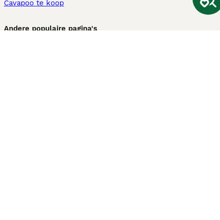
Cavapoo te koop
Andere populaire pagina's
Honden te koop in Amsterdam
Pups te koop Limburg​
Pups te koop Friesland​
Honden te koop in Gelderland
Honden te koop in Den Haag
Honden te koop in Enschede
Adopteer hond in Nederland
Informatie
Over ons
Privacybeleid
Support
Pers
Voorwaarden
Pups verkopen
Honden test