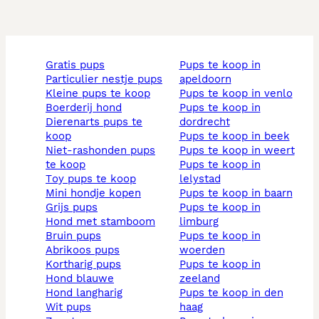
gratis pups
pups te koop in
particulier nestje pups
apeldoorn
kleine pups te koop
pups te koop in venlo
boerderij hond
pups te koop in
dierenarts pups te
dordrecht
koop
pups te koop in beek
niet-rashonden pups
pups te koop in weert
te koop
pups te koop in
toy pups te koop
lelystad
mini hondje kopen
pups te koop in baarn
grijs pups
pups te koop in
hond met stamboom
limburg
bruin pups
pups te koop in
abrikoos pups
woerden
kortharig pups
pups te koop in
hond blauwe
zeeland
hond langharig
pups te koop in den
wit pups
haag