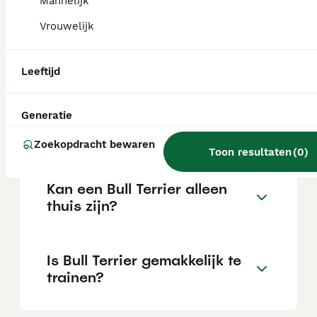
Mannelijk
Vrouwelijk
Wat is het karakter van een
Bull Terrier?
Leeftijd
Hoeveel jaar leeft een Bull
Generatie
Terrier?
Zoekopdracht bewaren
Toon resultaten
(
0
)
Kan een Bull Terrier alleen
thuis zijn?
Is Bull Terrier gemakkelijk te
trainen?