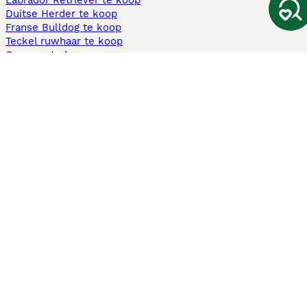
Labrador Retriever te koop
Duitse Herder te koop
Franse Bulldog te koop
Teckel ruwhaar te koop
Cavapoo te koop
Andere populaire pagina's
Honden te koop in Amsterdam
Pups te koop Limburg​
Pups te koop Friesland​
Honden te koop in Gelderland
Honden te koop in Den Haag
Honden te koop in Enschede
Adopteer hond in Nederland
Informatie
Over ons
Privacybeleid
Support
Pers
Voorwaarden
Pups verkopen