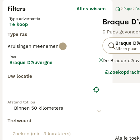
Filters
Alles wissen
Pups
Br
Type advertentie
Braque D’
Te koop
0 Pups gevonde
Type ras
Braque D’
Kruisingen meenemen
Alleen puur
Ras
De Braque d'Auv
Braque D’Auvergne
om bekend kalm e
Zoekopdrach
Uw locatie
Lees onze Braqu
Afstand tot jou
Trefwoord
Als je toe