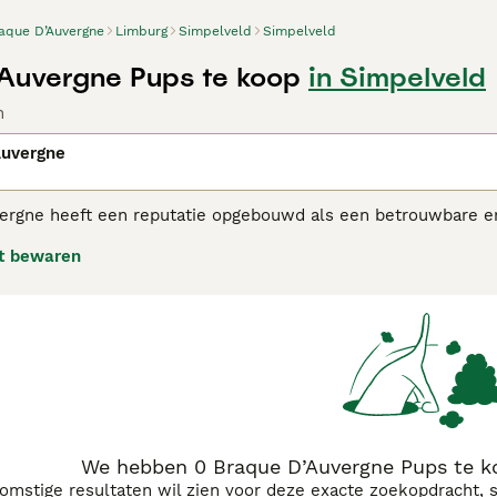
aque D’Auvergne
Limburg
Simpelveld
Simpelveld
Auvergne Pups te koop
in Simpelveld
n
Auvergne
ergne heeft een reputatie opgebouwd als een betrouwbare en
n aanhankelijk te zijn in de huiselijke omgeving. Ze worden 
t bewaren
e d'Auvergne adviespagina voor informatie over dit hondenras
We hebben 0 Braque D’Auvergne Pups te k
komstige resultaten wil zien voor deze exacte zoekopdracht, 