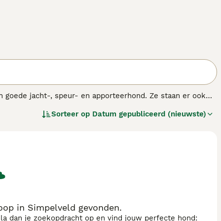
 goede jacht-, speur- en apporteerhond. Ze staan er ook
graag betrokken te bij wat er ook gaande is in huis.
Sorteer op
Datum gepubliceerd (nieuwste)
.
oop in Simpelveld gevonden.
sla dan je zoekopdracht op en vind jouw perfecte hond: