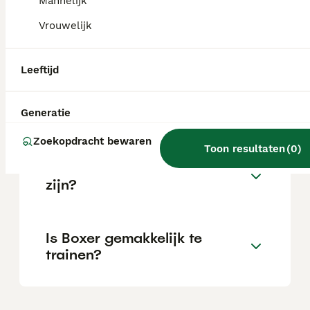
Mannelijk
Vrouwelijk
Wat is het karakter van een
Boxer?
Leeftijd
Hoeveel jaar leeft een Boxer?
Generatie
Zoekopdracht bewaren
Toon resultaten
(
0
)
Kan een Boxer alleen thuis
zijn?
Is Boxer gemakkelijk te
trainen?