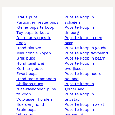
gratis pups
pups te koop in
particulier nestje pups
schagen
kleine pups te koop
pups te koop in
toy pups te koop
limburg
dierenarts pups te
pups te koop in den
koop
haag
hond blauwe
pups te koop in gouda
mini hondje kopen
pups te koop flevoland
grijs pups
pups te koop in baarn
hond langharig
pups te koop in
kortharig pups
overijssel
zwart pups
pups te koop noord
hond met stamboom
holland
abrikoos pups
pups te koop in
niet-rashonden pups
gelderland
te koop
pups te koop in
volwassen honden
lelystad
boerderij hond
pups te koop in zeist
bruin pups
pups te koop in
wit pups
barneveld