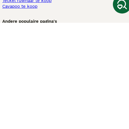
Teckel ruwhaar te koop
Cavapoo te koop
Andere populaire pagina's
Honden te koop in Amsterdam
Pups te koop Limburg​
Pups te koop Friesland​
Honden te koop in Gelderland
Honden te koop in Den Haag
Honden te koop in Enschede
Adopteer hond in Nederland
Informatie
Over ons
Privacybeleid
Support
Pers
Voorwaarden
Pups verkopen
Honden test