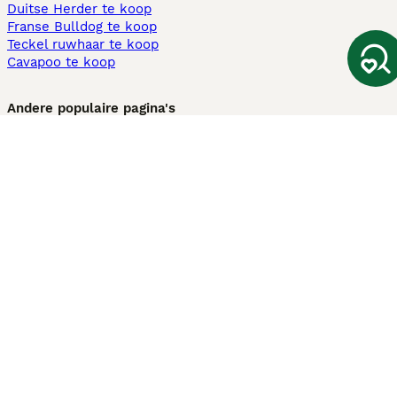
Duitse Herder te koop
Franse Bulldog te koop
Teckel ruwhaar te koop
Cavapoo te koop
Andere populaire pagina's
Honden te koop in Amsterdam
Pups te koop Limburg​
Pups te koop Friesland​
Honden te koop in Gelderland
Honden te koop in Den Haag
Honden te koop in Enschede
Adopteer hond in Nederland
Informatie
Over ons
Privacybeleid
Support
Pers
Voorwaarden
Pups verkopen