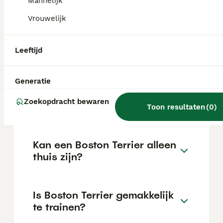
Mannelijk
de locatie.
Vrouwelijk
Wat is het karakter van een
Leeftijd
Boston Terrier?
Generatie
Hoeveel jaar leeft een Boston
Zoekopdracht bewaren
Terrier?
Toon resultaten
(
0
)
Kan een Boston Terrier alleen
thuis zijn?
Is Boston Terrier gemakkelijk
te trainen?