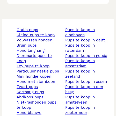
gratis pups
pups te koop in
kleine pups te koop
eindhoven
volwassen honden
pups te koop in delft
bruin pups
pups te koop in
hond langharig
rotterdam
dierenarts pups te
pups te koop in gouda
koop
pups te koop in
toy pups te koop
amsterdam
particulier nestje pups
pups te koop in
mini hondje kopen
zeeland
hond met stamboom
pups te koop in assen
zwart pups
pups te koop in den
kortharig pups
haag
abrikoos pups
pups te koop in
niet-rashonden pups
amstelveen
te koop
pups te koop in
hond blauwe
zoetermeer