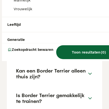
Mannelijk
de locatie.
Vrouwelijk
Wat is het karakter van een
Leeftijd
Border Terrier?
Generatie
Hoeveel jaar leeft een Border
Zoekopdracht bewaren
Terrier?
Toon resultaten
(
0
)
Kan een Border Terrier alleen
thuis zijn?
Is Border Terrier gemakkelijk
te trainen?