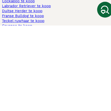
Cockapoo te koop
Labrador Retriever te koop
Duitse Herder te koop
Franse Bulldog te koop
Teckel ruwhaar te koop
Cavapoo te koop
Andere populaire pagina's
Honden te koop in Amsterdam
Pups te koop Limburg​
Pups te koop Friesland​
Honden te koop in Gelderland
Honden te koop in Den Haag
Honden te koop in Enschede
Adopteer hond in Nederland
Informatie
Over ons
Privacybeleid
Support
Pers