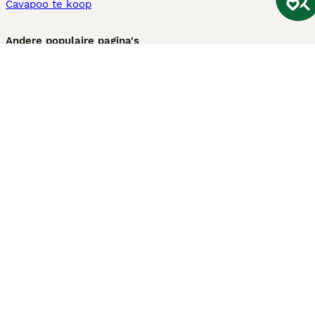
Cavapoo te koop
Andere populaire pagina's
Honden te koop in Amsterdam
Pups te koop Limburg​
Pups te koop Friesland​
Honden te koop in Gelderland
Honden te koop in Den Haag
Honden te koop in Enschede
Adopteer hond in Nederland
Informatie
Over ons
Privacybeleid
Support
Pers
Voorwaarden
Pups verkopen
Honden test