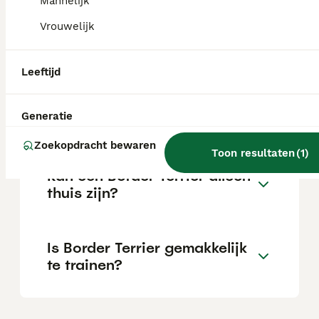
Mannelijk
Vrouwelijk
Wat is het karakter van een
Border Terrier?
Leeftijd
Hoeveel jaar leeft een Border
Generatie
Terrier?
Zoekopdracht bewaren
Toon resultaten
(
1
)
Kan een Border Terrier alleen
thuis zijn?
Is Border Terrier gemakkelijk
te trainen?