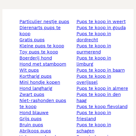
particulier nestje pups
pups te koop in weert
dierenarts pups te
pups te koop in gouda
koop
pups te koop in
gratis pups
dordrecht
kleine pups te koop
pups te koop in
toy pups te koop
purmerend
boerderij hond
pups te koop in
hond met stamboom
limburg
wit pups
pups te koop in baarn
kortharig pups
pups te koop in
mini hondje kopen
overijssel
hond langharig
pups te koop in almere
zwart pups
pups te koop in den
niet-rashonden pups
haag
te koop
pups te koop flevoland
hond blauwe
pups te koop in
grijs pups
friesland
bruin pups
pups te koop in
abrikoos pups
schagen