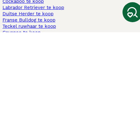
Cockapoo te koop
Labrador Retriever te koop
Duitse Herder te koop
Franse Bulldog te koop
Teckel ruwhaar te koop
Cavapoo te koop
Andere populaire pagina's
Honden te koop in Amsterdam
Pups te koop Limburg​
Pups te koop Friesland​
Honden te koop in Gelderland
Honden te koop in Den Haag
Honden te koop in Enschede
Adopteer hond in Nederland
Informatie
Over ons
Privacybeleid
Support
Pers