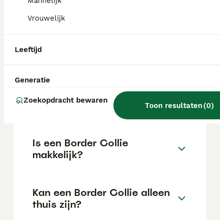
Mannelijk
de locatie.
Vrouwelijk
Waar moet je op letten bij
Leeftijd
een Border Collie?
Generatie
Hoe oud wordt een Border
Zoekopdracht bewaren
Collie?
Toon resultaten
(
0
)
Is een Border Collie
makkelijk?
Kan een Border Collie alleen
thuis zijn?