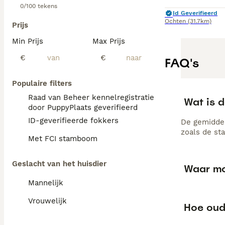
0/100 tekens
Id Geverifieerd
Ochten
(31.7km)
Prijs
Min Prijs
Max Prijs
€
€
FAQ's
Populaire filters
Raad van Beheer kennelregistratie
Wat is d
door PuppyPlaats geverifieerd
ID-geverifieerde fokkers
De gemiddel
zoals de st
Met FCI stamboom
Geslacht van het huisdier
Waar moe
Mannelijk
Vrouwelijk
Hoe oud