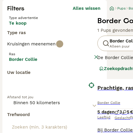
Filters
Alles wissen
Pups
Bo
Type advertentie
Border Co
Te koop
1 Pups gevonde
Type ras
Border Col
Kruisingen meenemen
Alleen puur
Ras
De Border Collie
Border Collie
gezelschapshond,
Zoekopdrach
de meest veelzij
Uw locatie
Lees onze
Borde
Prachtige, ra
Afstand tot jou
Border Collie
5 dagen
3
5
€
Trefwoord
Leeftijd
Pr
Geslacht