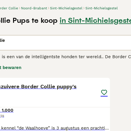
rder Collie
Noord-Brabant
Sint-Michielsgestel
Sint-Michielsgestel
llie Pups te koop
in Sint-Michielsgest
n
lie
 is een van de intelligentste honden ter wereld.. De Border C
 met name geschikt voor mensen die een actief buitenleven le
t bewaren
dige rassen ter wereld.
5
r Collie adviespagina
voor informatie over dit hondenras.
szuivere Border Collie puppy's
 1.000
ijs
Bij Border Collie kennel “de Waalhoeve” is 3 augustus een prachtig nestje raszuivere Border Collie pups geboren. Ze worden met liefde en aandacht verzorgd en mogen op de leeftijd van 8 weken naar hun nieuwe baasje. Ze zijn dan regelmatig ontwormd, volledig door de dierenarts nagekeken op gezondheid, ingeënt, gechipt, geregistreerd en krijgen een Europees paspoort mee, ook een puppypakketje. Puppy’s worden goed gesocialiseerd, worden geknuffeld door kleine kinderen en komen in aanraking met andere huisdieren, zoals kippen en schapen. Het liefste wat onze Borders doen is hun baasje helpen bij de verzorging van zijn schapen, maar zijn ook in huis gezellige gezinshonden. Het leven en de gezondheid kunnen wij niet geven, maar dankbaar uit de hand van onze Schepper ontvangen; wel geven wij een jaar schriftelijke garantie op onze pups. Foto 3 en 5 is de moeder (haar vader, grootmoeder grootvader i.b.v.stamboom), Foto 4 is de vader (i.b.v. stamboom) U kunt ons bellen tussen 9.00 - 21.00 uur, liever niet op zondag (ook geen bezoek). Tel. 06-83 38 06 91 of email: adam@kliksafe.nl