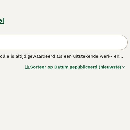
el
ollie is altijd gewaardeerd als een uitstekende werk- en
iden. Border Collies zijn stoer en tegelijkertijd een van
Sorteer op
Datum gepubliceerd (nieuwste)