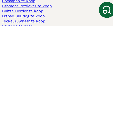
Cockapoo te koop
Labrador Retriever te koop
Duitse Herder te koop
Franse Bulldog te koop
Teckel ruwhaar te koop
Cavapoo te koop
Andere populaire pagina's
Honden te koop in Amsterdam
Pups te koop Limburg​
Pups te koop Friesland​
Honden te koop in Gelderland
Honden te koop in Den Haag
Honden te koop in Enschede
Adopteer hond in Nederland
Informatie
Over ons
Privacybeleid
Support
Pers