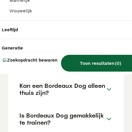
Mannelijk
de locatie.
Vrouwelijk
Wat is het karakter van een
Leeftijd
Bordeaux Dog?
Generatie
Hoeveel jaar leeft een
Zoekopdracht bewaren
Bordeaux Dog?
Toon resultaten
(
0
)
Kan een Bordeaux Dog alleen
thuis zijn?
Is Bordeaux Dog gemakkelijk
te trainen?