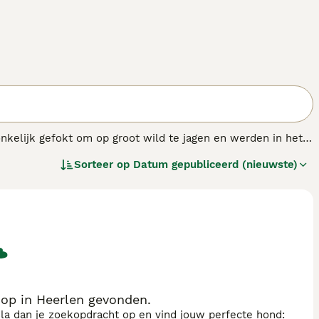
nkelijk gefokt om op groot wild te jagen en werden in het
un zeer grote, opvallende hoofden, en ondanks dat ze zo
Sorteer op
Datum gepubliceerd (nieuwste)
s een Bordeauxdog in staat om over grote hoogten te
op in Heerlen gevonden.
sla dan je zoekopdracht op en vind jouw perfecte hond: