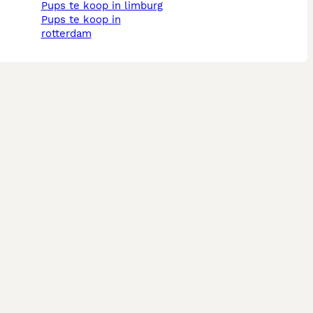
pups te koop in limburg
pups te koop in
rotterdam