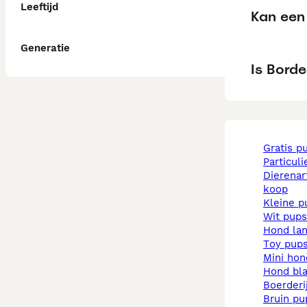
Leeftijd
Kan een 
Generatie
Is Borde
gratis p
particul
dierenarts pups te
koop
kleine 
wit pups
hond la
toy pup
mini ho
hond b
boerder
bruin p