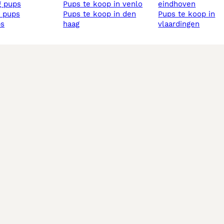
ig pups
pups te koop in venlo
eindhoven
s pups
pups te koop in den
pups te koop in
ps
haag
vlaardingen