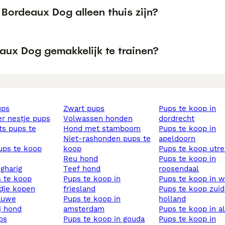
Bordeaux Dog alleen thuis zijn?
aux Dog gemakkelijk te trainen?
ups
zwart pups
pups te koop in
ier nestje pups
volwassen honden
dordrecht
hond met stamboom
pups te koop in
niet-rashonden pups te
apeldoorn
pups te koop
koop
pups te koop utr
reu hond
pups te koop in
ngharig
teef hond
roosendaal
s te koop
pups te koop in
pups te koop in 
ndje kopen
friesland
pups te koop zuid
lauwe
pups te koop in
holland
ij hond
amsterdam
pups te koop in 
ups
pups te koop in gouda
pups te koop in