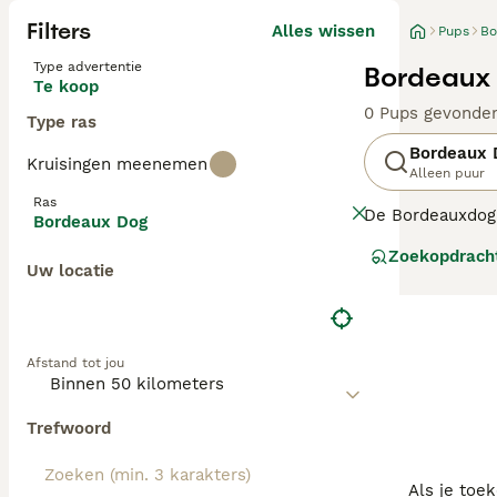
Filters
Alles wissen
Pups
Bo
Type advertentie
Bordeaux 
Te koop
0 Pups gevonde
Type ras
Bordeaux 
Kruisingen meenemen
Alleen puur
Ras
De Bordeauxdog 
Bordeaux Dog
verleden vaak g
Zoekopdrach
groot zijn, zijn
Uw locatie
springen, inclus
Lees onze
Borde
Afstand tot jou
Trefwoord
Als je toe