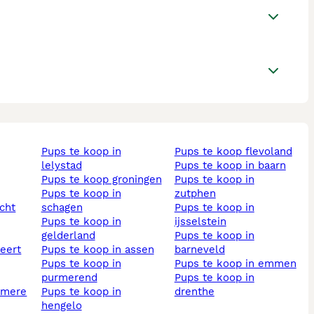
pups te koop in
pups te koop flevoland
lelystad
pups te koop in baarn
pups te koop groningen
pups te koop in
pups te koop in
zutphen
echt
schagen
pups te koop in
pups te koop in
ijsselstein
gelderland
pups te koop in
weert
pups te koop in assen
barneveld
pups te koop in
pups te koop in emmen
purmerend
pups te koop in
almere
pups te koop in
drenthe
hengelo