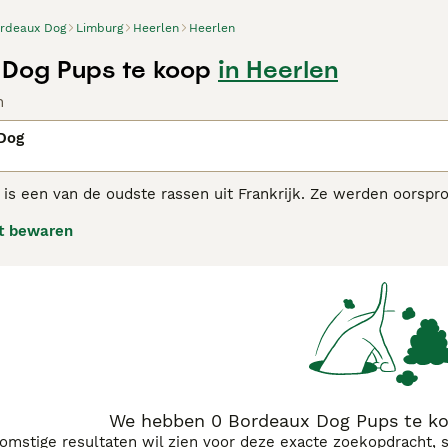
rdeaux Dog
Limburg
Heerlen
Heerlen
Dog Pups te koop
in Heerlen
n
Dog
is een van de oudste rassen uit Frankrijk. Ze werden oorspro
ebruikt als vechthonden. Ze zien er indrukwekkend uit met h
t bewaren
 ze extreem wendbaar en snel wanneer dat nodig is. Zodanig i
ief tuin hekken.
auxdog adviespagina
voor informatie over dit hondenras.
We hebben 0 Bordeaux Dog Pups te ko
komstige resultaten wil zien voor deze exacte zoekopdracht, 