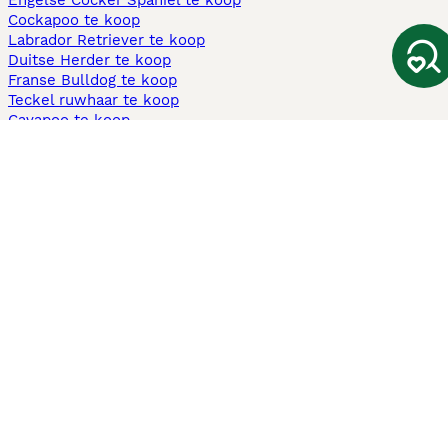
Engelse Cocker Spaniel te koop
Cockapoo te koop
Labrador Retriever te koop
Duitse Herder te koop
Franse Bulldog te koop
Teckel ruwhaar te koop
Cavapoo te koop
Andere populaire pagina's
Honden te koop in Amsterdam
Pups te koop Limburg​
Pups te koop Friesland​
Honden te koop in Gelderland
Honden te koop in Den Haag
Honden te koop in Enschede
Adopteer hond in Nederland
Informatie
Over ons
Privacybeleid
Support
Pers