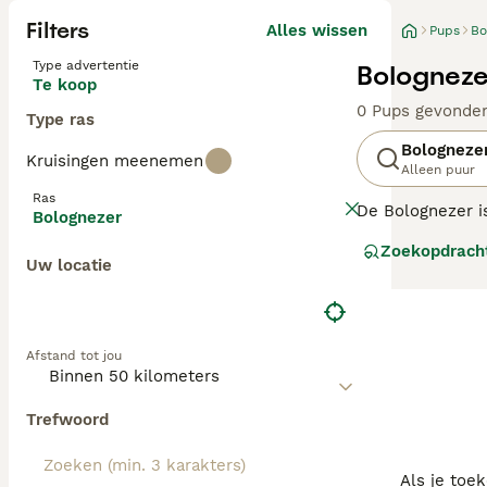
Filters
Alles wissen
Pups
Bo
Type advertentie
Bologneze
Te koop
0 Pups gevonde
Type ras
Bologneze
Kruisingen meenemen
Alleen puur
Ras
De Bolognezer is
Bolognezer
hondjes niet ver
Zoekopdrach
intelligentie, l
Uw locatie
leven als in een
Lees onze
Bolog
Afstand tot jou
Trefwoord
Als je toe