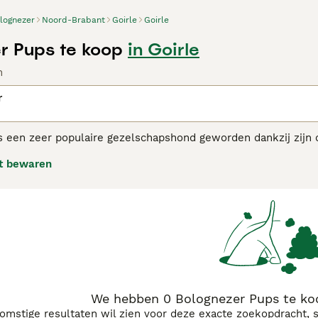
lognezer
Noord-Brabant
Goirle
Goirle
r Pups te koop
in Goirle
n
r
 een zeer populaire gezelschapshond geworden dankzij zijn ch
haren dankzij de textuur van hun gevlokte vacht. Het ras is 
t bewaren
oyaliteit en het feit dat ze zich uitstekend kunnen aanpassen 
 klein appartement in de stad.
nezer adviespagina
voor informatie over dit hondenras.
We hebben 0 Bolognezer Pups te koo
komstige resultaten wil zien voor deze exacte zoekopdracht, 