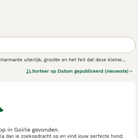
armante uiterlijk, grootte en het feit dat deze kleine
afkomstig uit Noord-Italië. Ze staan bekend om hun
Sorteer op
Datum gepubliceerd (nieuwste)
en net zo goed in een groot huis op het platteland kunnen
p in Goirle gevonden.
sla dan je zoekopdracht op en vind jouw perfecte hond: