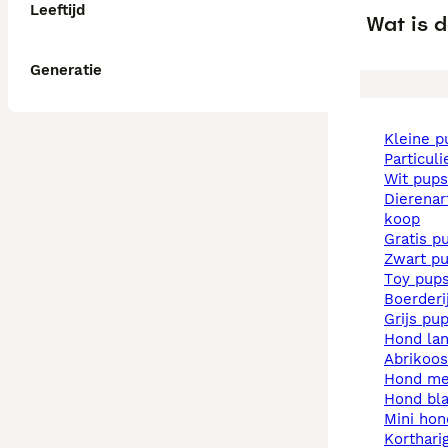
Leeftijd
Wat is d
Generatie
kleine 
particul
wit pups
dierenarts pups te
koop
gratis p
zwart p
toy pup
boerder
grijs pu
hond la
abrikoo
hond m
hond b
mini ho
korthar