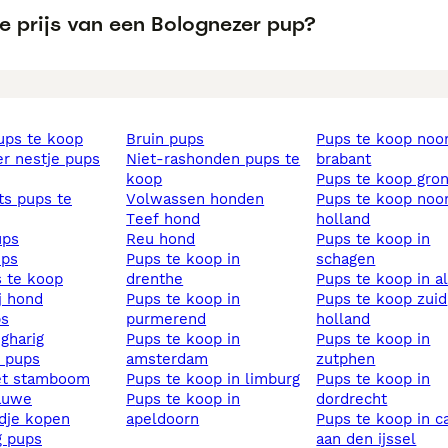
e prijs van een Bolognezer pup?
pups te koop
bruin pups
pups te koop noord
ier nestje pups
niet-rashonden pups te
brabant
koop
pups te koop gro
volwassen honden
pups te koop noord
teef hond
holland
ups
reu hond
pups te koop in
ups
pups te koop in
schagen
s te koop
drenthe
pups te koop in 
ij hond
pups te koop in
pups te koop zuid
ps
purmerend
holland
ngharig
pups te koop in
pups te koop in
s pups
amsterdam
zutphen
et stamboom
pups te koop in limburg
pups te koop in
lauwe
pups te koop in
dordrecht
ndje kopen
apeldoorn
pups te koop in capelle
ig pups
aan den ijssel