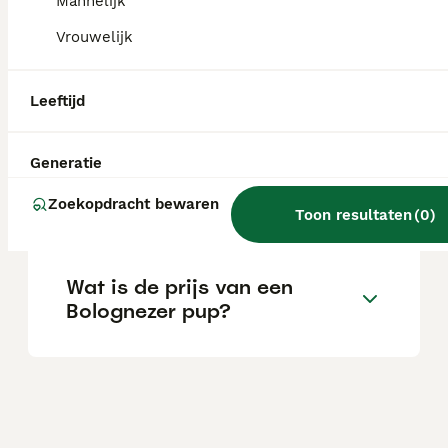
Mannelijk
aandacht van zowel jonge kinderen als
oudere mensen.
Vrouwelijk
Leeftijd
Wat is het karakter van een
Bolognezer hond?
Generatie
Zoekopdracht bewaren
Wat is een Bolognezer hond?
Toon resultaten
(
0
)
Wat is de prijs van een
Bolognezer pup?