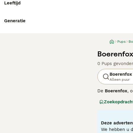
Leeftijd
Generatie
Pups
Bo
Boerenfox
0 Pups gevonde
Boerenfox
Alleen puur
De
Boerenfox
, 
uit kruisingen t
Zoekopdrach
maar een echt s
bij onraad. In d
boerenfox uit b
Deze advertent
Een volwassen b
We hebben u do
waakse en intell