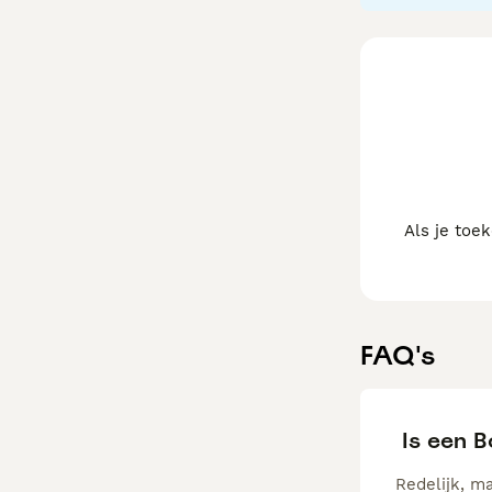
opvoeding. Goed 
vreemden vaak w
hond elke dag fl
over de omheini
16 jaar.
Als je toe
FAQ's
Is een 
Redelijk, ma