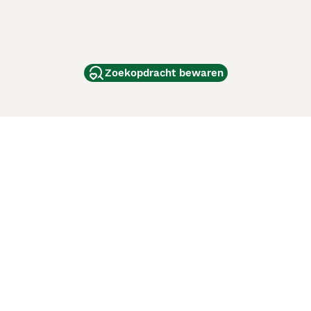
Zoekopdracht bewaren
dam
and
ag
de
d
ci Animali
Lancaster Puppies
 verbeteren. Met het gebruik van deze website en