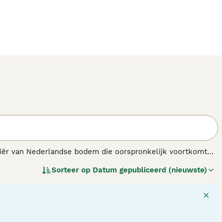
rriër van Nederlandse bodem die oorspronkelijk voortkomt
rriër
. Het is geen door de Raad van Beheer erkend ras,
Sorteer op
Datum gepubliceerd (nieuwste)
 het erf vrij van ratten en muizen en waarschuwde hij trouw
gen tussen kleine terriërsoorten, al komt een echte
gt meestal tussen de 8 en 15 kilo. Het is een vrolijke,
raagt om een rustige, consequente en vriendelijke