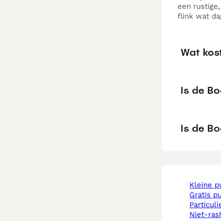
een rustige
flink wat da
Wat kos
Is de B
Is de B
kleine 
gratis p
particul
niet-rashonden pups te