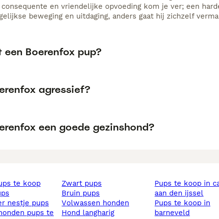
, consequente en vriendelijke opvoeding kom je ver; een hard
gelijkse beweging en uitdaging, anders gaat hij zichzelf verm
t een Boerenfox pup?
oerenfox agressief?
oerenfox een goede gezinshond?
pups te koop
zwart pups
pups te koop in capelle
ups
bruin pups
aan den ijssel
ier nestje pups
volwassen honden
pups te koop in
hond langharig
barneveld