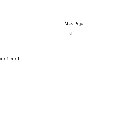
Max Prijs
€
erifieerd