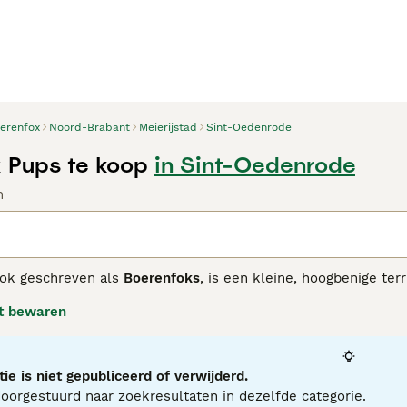
erenfox
Noord-Brabant
Meierijstad
Sint-Oedenrode
 Pups te koop
in Sint-Oedenrode
n
ook geschreven als
Boerenfoks
, is een kleine, hoogbenige te
ussen de gladharige
Foxterriër
en de hoogbenige
Jackrussellte
t bewaren
tukje Nederlands erfgoed: generaties lang hield de boerenfox
e volksmond wordt de naam ook gebruikt voor allerlei kruisin
oerenfox-ouders.
ie is niet gepubliceerd of verwijderd.
oerenfox heeft een schofthoogte van zo'n 35 tot 40 cm en wee
orgestuurd naar zoekresultaten in dezelfde categorie.
igente hond met een eigenwijze inslag: hij leert snel, maar v