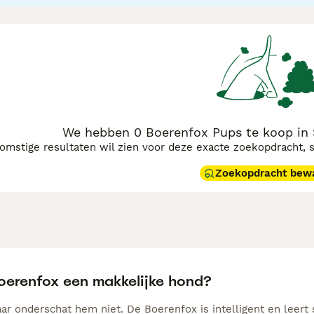
gesocialiseerd is het een aanhankelijke gezinshond die zich n
at terughoudend. De korte, gladde vacht heeft weinig verzor
ink wat beweging en mentale uitdaging nodig heeft, en onders
ng zit er bij verveling echt in. Boerenfoxen gelden als robu
We hebben 0 Boerenfox Pups te koop in
komstige resultaten wil zien voor deze exacte zoekopdracht, 
Zoekopdracht bew
Boerenfox een makkelijke hond?
ar onderschat hem niet. De Boerenfox is intelligent en leert 