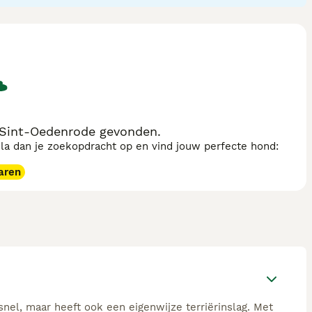
auw aan zijn mensen hecht, al blijft hij tegenover
ging nodig. Houd er wel rekening mee dat deze actieve
chat de stevige prooidrift niet: graven onder en springen
uste honden met een levensverwachting van ongeveer 13 tot
 Sint-Oedenrode gevonden.
sla dan je zoekopdracht op en vind jouw perfecte hond:
aren
snel, maar heeft ook een eigenwijze terriërinslag. Met