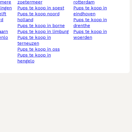
almere
zoetermeer
rotterdam
ningen
pups te koop in soest
pups te koop in
elft
pups te koop noord
eindhoven
holland
pups te koop in
pups te koop in borne
drenthe
aarn
pups te koop in limburg
pups te koop in
enlo
pups te koop in
woerden
terneuzen
pups te koop in oss
pups te koop in
hengelo