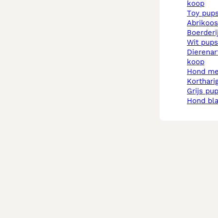
koop
toy pup
abrikoo
boerder
wit pups
dierenarts pups te
koop
hond m
korthar
grijs pu
hond b