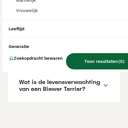
Mannelijk
geweldige metgezel voor mensen van alle
leeftijden.
Vrouwelijk
Leeftijd
Wat kost een Biewer Terriër?
Generatie
Blaffen Biewer Yorkshire
Zoekopdracht bewaren
Terriërs veel?
Toon resultaten
(
0
)
Wat is de levensverwachting
van een Biewer Terrier?