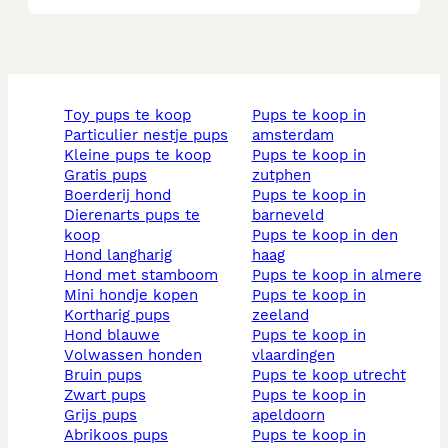
toy pups te koop
pups te koop in
particulier nestje pups
amsterdam
kleine pups te koop
pups te koop in
gratis pups
zutphen
boerderij hond
pups te koop in
dierenarts pups te
barneveld
koop
pups te koop in den
hond langharig
haag
hond met stamboom
pups te koop in almere
mini hondje kopen
pups te koop in
kortharig pups
zeeland
hond blauwe
pups te koop in
volwassen honden
vlaardingen
bruin pups
pups te koop utrecht
zwart pups
pups te koop in
grijs pups
apeldoorn
abrikoos pups
pups te koop in