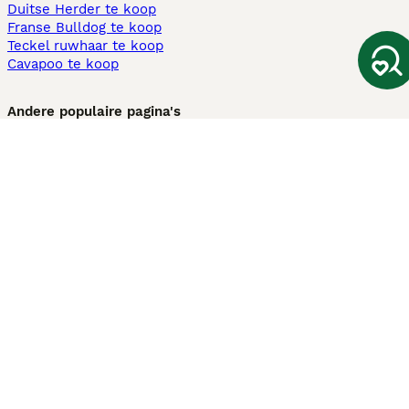
Duitse Herder te koop
Franse Bulldog te koop
Teckel ruwhaar te koop
Cavapoo te koop
Andere populaire pagina's
Honden te koop in Amsterdam
Pups te koop Limburg​
Pups te koop Friesland​
Honden te koop in Gelderland
Honden te koop in Den Haag
Honden te koop in Enschede
Adopteer hond in Nederland
Informatie
Over ons
Privacybeleid
Support
Pers
Voorwaarden
Pups verkopen