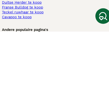
Duitse Herder te koop
Franse Bulldog te koop
Teckel ruwhaar te koop
Cavapoo te koop
Andere populaire pagina's
Honden te koop in Amsterdam
Pups te koop Limburg​
Pups te koop Friesland​
Honden te koop in Gelderland
Honden te koop in Den Haag
Honden te koop in Enschede
Adopteer hond in Nederland
Informatie
Over ons
Privacybeleid
Support
Pers
Voorwaarden
Pups verkopen