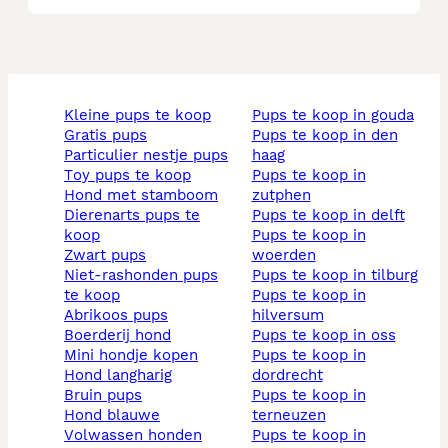
kleine pups te koop
pups te koop in gouda
gratis pups
pups te koop in den
particulier nestje pups
haag
toy pups te koop
pups te koop in
hond met stamboom
zutphen
dierenarts pups te
pups te koop in delft
koop
pups te koop in
zwart pups
woerden
niet-rashonden pups
pups te koop in tilburg
te koop
pups te koop in
abrikoos pups
hilversum
boerderij hond
pups te koop in oss
mini hondje kopen
pups te koop in
hond langharig
dordrecht
bruin pups
pups te koop in
hond blauwe
terneuzen
volwassen honden
pups te koop in