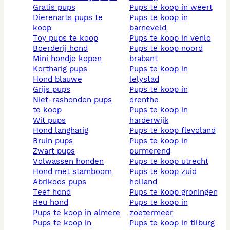
gratis pups
pups te koop in weert
dierenarts pups te
pups te koop in
koop
barneveld
toy pups te koop
pups te koop in venlo
boerderij hond
pups te koop noord
mini hondje kopen
brabant
kortharig pups
pups te koop in
hond blauwe
lelystad
grijs pups
pups te koop in
niet-rashonden pups
drenthe
te koop
pups te koop in
wit pups
harderwijk
hond langharig
pups te koop flevoland
bruin pups
pups te koop in
zwart pups
purmerend
volwassen honden
pups te koop utrecht
hond met stamboom
pups te koop zuid
abrikoos pups
holland
teef hond
pups te koop groningen
reu hond
pups te koop in
pups te koop in almere
zoetermeer
pups te koop in
pups te koop in tilburg