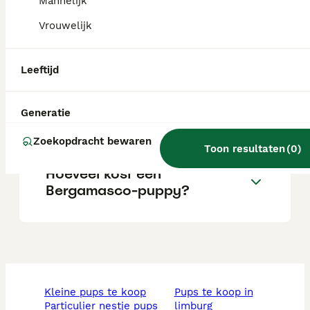
Mannelijk
Vrouwelijk
Wat is het karakter van een
bergamasco?
Leeftijd
Zijn bergamasco's geschikte
Generatie
gezinshonden?
Zoekopdracht bewaren
Toon resultaten
(
0
)
Hoeveel kost een
Bergamasco-puppy?
kleine pups te koop
pups te koop in
particulier nestje pups
limburg