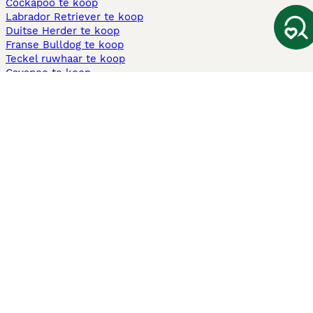
Cockapoo te koop
Labrador Retriever te koop
Duitse Herder te koop
Franse Bulldog te koop
Teckel ruwhaar te koop
Cavapoo te koop
Andere populaire pagina's
Honden te koop in Amsterdam
Pups te koop Limburg​
Pups te koop Friesland​
Honden te koop in Gelderland
Honden te koop in Den Haag
Honden te koop in Enschede
Adopteer hond in Nederland
Informatie
Over ons
Privacybeleid
Support
Pers