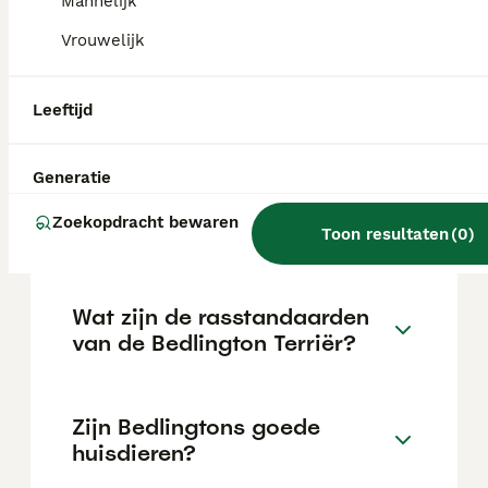
Mannelijk
aanspreken.
Vrouwelijk
Wat is de prijs van een
Leeftijd
Bedlington Terriër?
Generatie
Wat is het karakter van een
Zoekopdracht bewaren
Bedlington Terriër?
Toon resultaten
(
0
)
Wat zijn de rasstandaarden
van de Bedlington Terriër?
Zijn Bedlingtons goede
huisdieren?