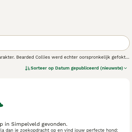
karakter. Bearded Collies werd echter oorspronkelijk gefokt
ende namen, waaronder Highland Collie en Old Welsh Grey
Sorteer op
Datum gepubliceerd (nieuwste)
er flexibele honden die zich op hun gemak voelen bij
r om hen heen gebeurt.
p in Simpelveld gevonden.
sla dan je zoekopdracht op en vind jouw perfecte hond: