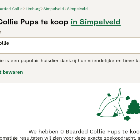
arded Collie
Limburg
Simpelveld
Simpelveld
ollie Pups te koop
in Simpelveld
n
llie
e is een populair huisdier dankzij hun vriendelijke en lieve 
en werden in de loop der jaren bekend onder veel verschill
t bewaren
 maar twee te noemen. Het zijn waakzame, intelligente en ze
 in hun vertrouwde omgeving deel te nemen aan alles wat e
ed Collie adviespagina
voor informatie over dit hondenras.
We hebben 0 Bearded Collie Pups te koo
komstige resultaten wil zien voor deze exacte zoekopdracht, 