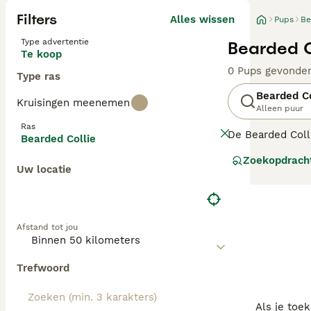
Filters
Alles wissen
Pups
Be
Type advertentie
Bearded C
Te koop
0 Pups gevonde
Type ras
Bearded Co
Kruisingen meenemen
Alleen puur
Ras
De Bearded Colli
Bearded Collie
als werkhonden 
Zoekopdrach
Sheepdog, om er
Uw locatie
mensen en graag
Lees onze
Beard
Afstand tot jou
Trefwoord
Als je toe