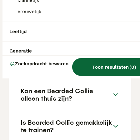
Mannelijk
de locatie.
Vrouwelijk
Wat is het karakter van een
Leeftijd
Bearded Collie?
Generatie
Hoeveel jaar leeft een
Zoekopdracht bewaren
Bearded Collie?
Toon resultaten
(
0
)
Kan een Bearded Collie
alleen thuis zijn?
Is Bearded Collie gemakkelijk
te trainen?