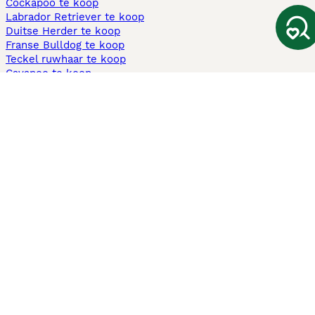
Cockapoo te koop
Labrador Retriever te koop
Duitse Herder te koop
Franse Bulldog te koop
Teckel ruwhaar te koop
Cavapoo te koop
Andere populaire pagina's
Honden te koop in Amsterdam
Pups te koop Limburg​
Pups te koop Friesland​
Honden te koop in Gelderland
Honden te koop in Den Haag
Honden te koop in Enschede
Adopteer hond in Nederland
Informatie
Over ons
Privacybeleid
Support
Pers