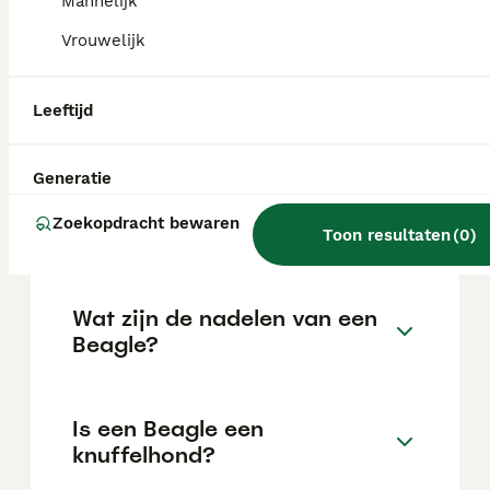
Mannelijk
locatie.
Vrouwelijk
Is een Beagle een moeilijke
Leeftijd
hond?
Generatie
Kan een Beagle alleen thuis
Zoekopdracht bewaren
blijven?
Toon resultaten
(
0
)
Wat zijn de nadelen van een
Beagle?
Is een Beagle een
knuffelhond?