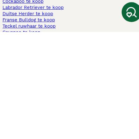
Cockapoo te koop
Labrador Retriever te koop
Duitse Herder te koop
Franse Bulldog te koop
Teckel ruwhaar te koop
Cavapoo te koop
Andere populaire pagina's
Honden te koop in Amsterdam
Pups te koop Limburg​
Pups te koop Friesland​
Honden te koop in Gelderland
Honden te koop in Den Haag
Honden te koop in Enschede
Adopteer hond in Nederland
Informatie
Over ons
Privacybeleid
Support
Pers