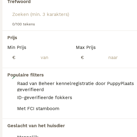
Trefwoord
hondenras.
PRO
0/100 tekens
Prijs
Min Prijs
Max Prijs
€
€
10
Populaire filters
Raad van Beheer kennelregistratie door PuppyPlaats
Mooie stamboom Beagle pups
geverifieerd
ID-geverifieerde fokkers
Beagle
Met FCI stamboom
11 weken
1
2
€ 2.000
Leeftijd
Prijs
Geslacht
Geslacht van het huisdier
Nog 2 teefjes en nog 1 reu te koop uit een nest van 5 Volledig stamboom En deze mooie pups groeien op bij ons in huis