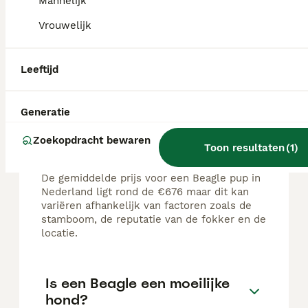
Mannelijk
Bennekom
(34.3km)
Vrouwelijk
Leeftijd
FAQ's
Generatie
Wat is een normale prijs voor
Zoekopdracht bewaren
Toon resultaten
(
1
)
een Beagle pup?
De gemiddelde prijs voor een Beagle pup in
Nederland ligt rond de €676 maar dit kan
variëren afhankelijk van factoren zoals de
stamboom, de reputatie van de fokker en de
locatie.
Is een Beagle een moeilijke
hond?