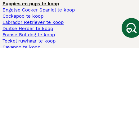
Puppies en pups te koop
Engelse Cocker Spaniel te koop
Cockapoo te koop
Labrador Retriever te koop
Duitse Herder te koop
Franse Bulldog te koop
Teckel ruwhaar te koop
Cavapoo te koop
Andere populaire pagina's
Honden te koop in Amsterdam
Pups te koop Limburg​
Pups te koop Friesland​
Honden te koop in Gelderland
Honden te koop in Den Haag
Honden te koop in Enschede
Adopteer hond in Nederland
Informatie
Over ons
Privacybeleid