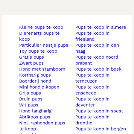
kleine pups te koop
pups te koop in almere
dierenarts pups te
pups te koop in
koop
friesland
particulier nestje pups
pups te koop in den
toy pups te koop
haag
gratis pups
pups te koop noord
zwart pups
brabant
hond met stamboom
pups te koop in beek
kortharig pups
pups te koop in
boerderij hond
terneuzen
mini hondje kopen
pups te koop in
grijs pups
enschede
bruin pups
pups te koop in
wit pups
deventer
hond langharig
pups te koop in soest
abrikoos pups
pups te koop in
niet-rashonden pups
drenthe
te koop
pups te koop in bergen