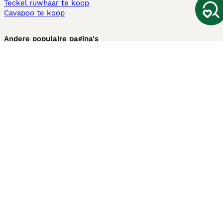
Teckel ruwhaar te koop
Cavapoo te koop
Andere populaire pagina's
Honden te koop in Amsterdam
Pups te koop Limburg​
Pups te koop Friesland​
Honden te koop in Gelderland
Honden te koop in Den Haag
Honden te koop in Enschede
Adopteer hond in Nederland
Informatie
Over ons
Privacybeleid
Support
Pers
Voorwaarden
Pups verkopen
Honden test