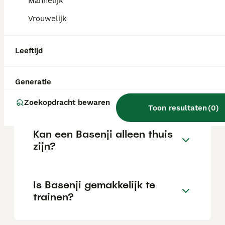
Mannelijk
Vrouwelijk
Wat is het karakter van een
Basenji?
Leeftijd
Hoeveel jaar leeft een
Generatie
Basenji?
Zoekopdracht bewaren
Toon resultaten
(
0
)
Kan een Basenji alleen thuis
zijn?
Is Basenji gemakkelijk te
trainen?