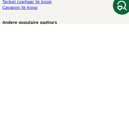
Teckel ruwhaar te koop
Cavapoo te koop
Andere populaire pagina's
Honden te koop in Amsterdam
Pups te koop Limburg​
Pups te koop Friesland​
Honden te koop in Gelderland
Honden te koop in Den Haag
Honden te koop in Enschede
Adopteer hond in Nederland
Informatie
Over ons
Privacybeleid
Support
Pers
Voorwaarden
Pups verkopen
Honden test