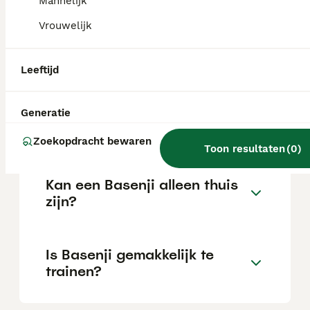
Mannelijk
Vrouwelijk
Wat is het karakter van een
Basenji?
Leeftijd
Hoeveel jaar leeft een
Generatie
Basenji?
Zoekopdracht bewaren
Toon resultaten
(
0
)
Kan een Basenji alleen thuis
zijn?
Is Basenji gemakkelijk te
trainen?