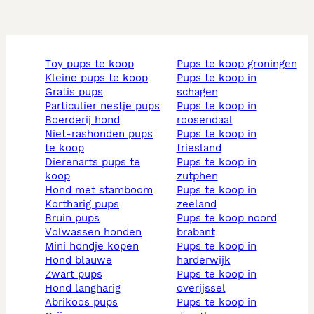
toy pups te koop
pups te koop groningen
kleine pups te koop
pups te koop in
gratis pups
schagen
particulier nestje pups
pups te koop in
boerderij hond
roosendaal
niet-rashonden pups
pups te koop in
te koop
friesland
dierenarts pups te
pups te koop in
koop
zutphen
hond met stamboom
pups te koop in
kortharig pups
zeeland
bruin pups
pups te koop noord
volwassen honden
brabant
mini hondje kopen
pups te koop in
hond blauwe
harderwijk
zwart pups
pups te koop in
hond langharig
overijssel
abrikoos pups
pups te koop in