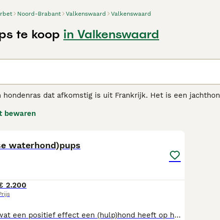
rbet
Noord-Brabant
Valkenswaard
Valkenswaard
ps te koop
in Valkenswaard
n
 hondenras dat afkomstig is uit Frankrijk. Het is een jachtho
wild. Het is ook een prettige huis/gezinshond en tegenwoordi
t bewaren
Franse waterhond genoemd.
20
t adviespagina voor informatie over dit hondenras.
se waterhond)pups
€ 2.200
Prijs
Omdat wij zien wat een positief effect een (hulp)hond heeft op het welzijn van mensen en in het bijzonder op jongeren en kinderen fokken wij af en toe een nestje Barbets en Doodles (Labradoodles & Cockapoo's/Cockerdoodles). Wij wensen meer mensen/jongeren zo'n maatje aan hun zij! Het mensgerichte karakter maakt dat deze honden naast gezellige huishond uitermate geschikt zijn als hulphond. De niet verharende vacht is een prettige bijkomstigheid, zeker voor mensen met een allergie! De pups groeien op in huiselijke kring en worden goed gesocialiseerd. Op onze kleinschalige zorgboerderij komen zij dagelijks in contact met diverse mensen en dieren en wij gaan regelmatig met ze op pad. Wij werken volgens de Puppy Culture Methode, een wetenschappelijk onderbouwd programma om de pups zowel fysiek als mentaal de best mogelijke start te geven. Op onze Facebook pagina Welldoodles vindt u beeldmateriaal van hoe de eerste weken van het leven van de pups er bij ons uitzien. Of bekijk onze website welljezelf.nl voor meer informatie! Een pup in huis is genieten maar kan ook zwaar zijn, zeker de eerste periode. Wij bieden de optie de pup langer bij ons te laten. Wij maken dan al een start met de opvoeding /training van uw pup. Wendy is kynologisch en hulphonden instructeur. Wij fokken uitsluitend met uitgebreid geteste en goed bevonden ouderdieren met een goed karakter!