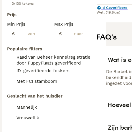
0/100 tekens
Id Geverifieerd
Well
(49.6km)
Prijs
Min Prijs
Max Prijs
€
€
FAQ's
Populaire filters
Raad van Beheer kennelregistratie
Wat is 
door PuppyPlaats geverifieerd
ID-geverifieerde fokkers
De Barbet i
bekendheid 
Met FCI stamboom
ingezet voo
Geslacht van het huisdier
Hoeveel
Mannelijk
Vrouwelijk
Zijn ba