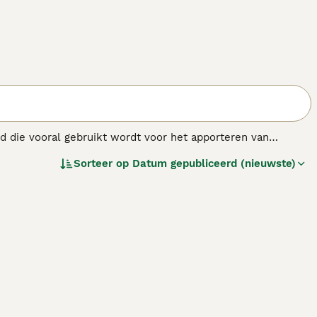
nd die vooral gebruikt wordt voor het apporteren van
g wordt de Barbet ook getraind als geleidehond. Het ras
Sorteer op
Datum gepubliceerd (nieuwste)