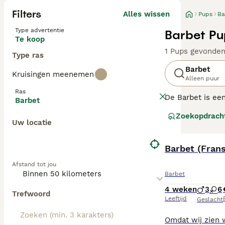
Filters
Alles wissen
Pups
Ba
Type advertentie
Barbet Pu
Te koop
1 Pups gevonde
Type ras
Barbet
Kruisingen meenemen
Alleen puur
Ras
De Barbet is een
Barbet
geschoten water
Zoekopdrach
wordt ook wel 
Uw locatie
Lees onze Barbe
Barbet (Fran
Afstand tot jou
Barbet
4 weken
3
6
Trefwoord
Leeftijd
Geslacht