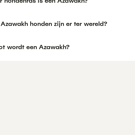
r hondenras is een Azawakh?
 Azawakh honden zijn er ter wereld?
ot wordt een Azawakh?