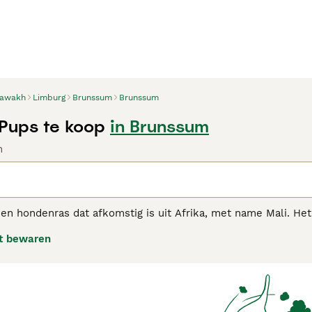
awakh
Limburg
Brunssum
Brunssum
Pups te koop
in Brunssum
n
n hondenras dat afkomstig is uit Afrika, met name Mali. Het i
temperamentvolle, waakse en levendige hond met een tomel
t bewaren
kh adviespagina voor informatie over dit hondenras.