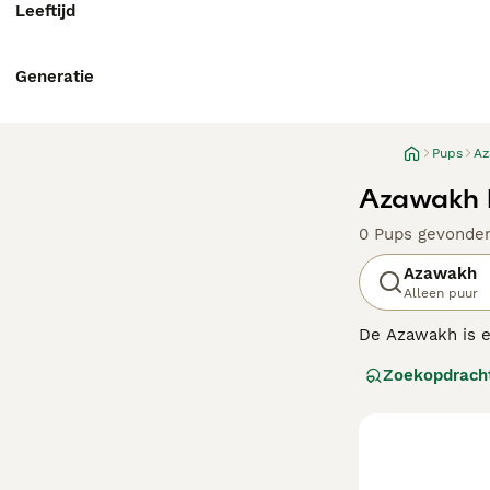
Leeftijd
Generatie
Pups
Az
Azawakh 
0 Pups gevonde
Azawakh
Alleen puur
De Azawakh is ee
Azawakh is een 
Zoekopdrach
Lees onze Azawa