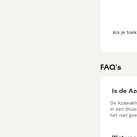
Als je toe
FAQ's
Is de A
De Azawakh i
In een thui
het niet goe