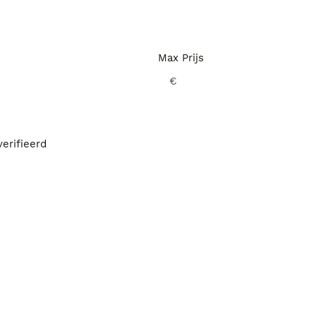
Max Prijs
€
erifieerd