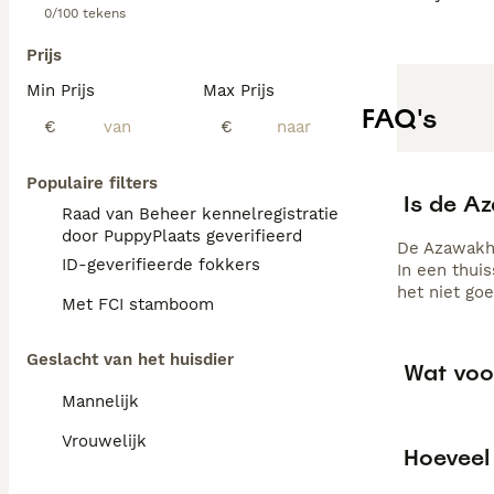
0/100 tekens
Prijs
Min Prijs
Max Prijs
FAQ's
€
€
Populaire filters
Is de A
Raad van Beheer kennelregistratie
door PuppyPlaats geverifieerd
De Azawakh i
ID-geverifieerde fokkers
In een thui
het niet goe
Met FCI stamboom
Geslacht van het huisdier
Wat voo
Mannelijk
Vrouwelijk
Hoeveel