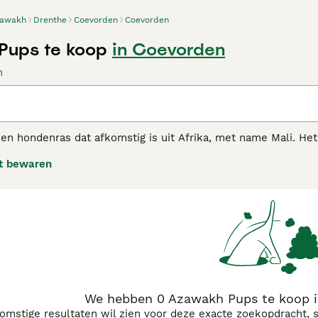
awakh
Drenthe
Coevorden
Coevorden
Pups te koop
in Coevorden
n
n hondenras dat afkomstig is uit Afrika, met name Mali. Het i
temperamentvolle, waakse en levendige hond met een tomel
t bewaren
kh adviespagina voor informatie over dit hondenras.
We hebben 0 Azawakh Pups te koop i
komstige resultaten wil zien voor deze exacte zoekopdracht, 