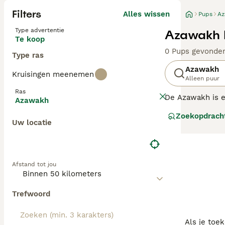
Filters
Alles wissen
Pups
Az
Type advertentie
Azawakh 
Te koop
0 Pups gevonde
Type ras
Azawakh
Kruisingen meenemen
Alleen puur
Ras
De Azawakh is ee
Azawakh
Azawakh is een 
Zoekopdrach
Uw locatie
Lees onze Azawa
Afstand tot jou
Trefwoord
Als je toe