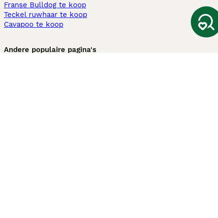
Franse Bulldog te koop
Teckel ruwhaar te koop
Cavapoo te koop
Andere populaire pagina's
Honden te koop in Amsterdam
Pups te koop Limburg​
Pups te koop Friesland​
Honden te koop in Gelderland
Honden te koop in Den Haag
Honden te koop in Enschede
Adopteer hond in Nederland
Informatie
Over ons
Privacybeleid
Support
Pers
Voorwaarden
Pups verkopen
Honden test