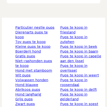
particulier nestje pups
pups te koop in
dierenarts pups te
friesland
koop
pups te koop in
toy pups te koop
zutphen
kleine pups te koop
pups te koop in beek
boerderij hond
pups te koop in baarn
gratis pups
pups te koop in capelle
niet-rashonden pups
aan den ijssel
te koop
pups te koop in
hond met stamboom
overijssel
wit pups
pups te koop in weert
volwassen honden
pups te koop in
hond blauwe
roosendaal
abrikoos pups
pups te koop in delft
hond langharig
pups te koop in
grijs pups
gelderland
zwart pups
pups te koop in soest