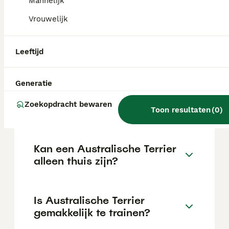
Mannelijk
van de fokker en de locatie.
Vrouwelijk
Wat is het karakter van een
Leeftijd
Australische Terrier?
Generatie
Hoeveel jaar leeft een
Zoekopdracht bewaren
Australische Terrier?
Toon resultaten
(
0
)
Kan een Australische Terrier
alleen thuis zijn?
Is Australische Terrier
gemakkelijk te trainen?