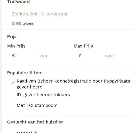
dezelfde categorie.
Trefwoord
informatie over dit hondenras.
BOOST
0/100 tekens
Prijs
Min Prijs
Max Prijs
€
€
Populaire filters
28
Raad van Beheer kennelregistratie door PuppyPlaats
geverifieerd
Australian Shepherd
ID-geverifieerde fokkers
Met FCI stamboom
Australian Shepherd
8 weken
2
3
€ 1.500
Geslacht van het huisdier
Leeftijd
Prijs
Geslacht