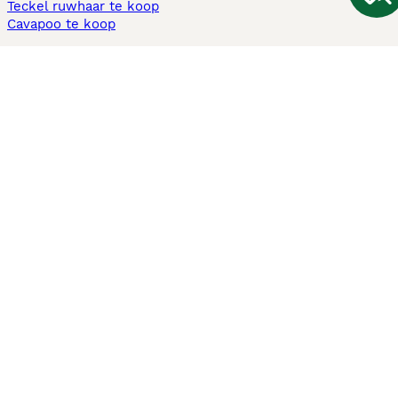
Teckel ruwhaar te koop
Cavapoo te koop
Andere populaire pagina's
Honden te koop in Amsterdam
Pups te koop Limburg​
Pups te koop Friesland​
Honden te koop in Gelderland
Honden te koop in Den Haag
Honden te koop in Enschede
Adopteer hond in Nederland
Informatie
Over ons
Privacybeleid
Support
Pers
Voorwaarden
Pups verkopen
Honden test