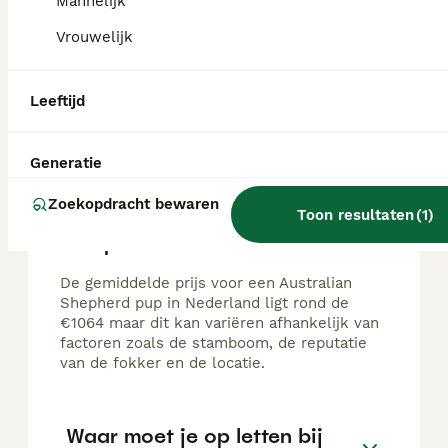
Mannelijk
Prachtige Australian Shepherd pups zoeken een liefdevol thuis Met veel zorg en liefde groeien onze Australian Shepherd pups op bij ons aan huis op een boomkwekerij, waardoor ze alle ruimte hebben om vrij te bewegen, te spelen en zich op een natuurlijke manier te ontwikkelen. Ze maken dagelijks kennis met verschillende geluiden, situaties en andere dieren. Hierdoor krijgen ze een fijne, stabiele en sociale start. De Australian Shepherd is een intelligente, actieve en aanhankelijke hond die graag samenwerkt met zijn baasje. Het ras is zeer geschikt voor mensen die voldoende tijd hebben voor beweging, training en mentale uitdaging. Onze pups verlaten ons huis: * Ontwormd volgens schema. * Gevaccineerd passend bij hun leeftijd. * Gechipt en geregistreerd. * Hebben een Europees dierenpaspoort. * Nagekeken door de dierenarts. * Met puppybrok. De pups zijn beschikbaar in een mooie mix van kleuren, waaronder bruin, zwart, wit en grijs. Het gaat om een nestje van 7 pups. Inmiddels zijn de donkerbruine pup en de wit-bruine pup met bruine staart en wit staarteinde al verkocht. Wij vinden het belangrijk dat onze pups op de juiste plek terecht komen. Je bent van harte welkom om de pups te komen bekijken en kennis te maken met de moederhond. Let op: bellen heeft onze voorkeur, omdat berichten via app minder vaak en minder snel worden gelezen. Peter de Korte: 0620967417 Heb je interesse of wil je meer informatie? Neem gerust telefonisch contact op. We vertellen je graag meer over de pups en helpen je bij het maken van een weloverwogen keuze.
Vrouwelijk
Id Geverifieerd
Boskoop
(17.7km)
Leeftijd
FAQ's
Generatie
Zoekopdracht bewaren
Toon resultaten
(
1
)
Hoe duur is een Australian
Shepherd?
De gemiddelde prijs voor een Australian
Shepherd pup in Nederland ligt rond de
€1064 maar dit kan variëren afhankelijk van
factoren zoals de stamboom, de reputatie
van de fokker en de locatie.
Waar moet je op letten bij