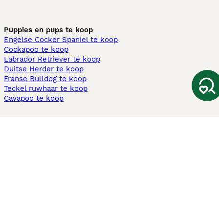
Puppies en pups te koop
Engelse Cocker Spaniel te koop
Cockapoo te koop
Labrador Retriever te koop
Duitse Herder te koop
Franse Bulldog te koop
Teckel ruwhaar te koop
Cavapoo te koop
Andere populaire pagina's
Honden te koop in Amsterdam
Pups te koop Limburg​
Pups te koop Friesland​
Honden te koop in Gelderland
Honden te koop in Den Haag
Honden te koop in Enschede
Adopteer hond in Nederland
Informatie