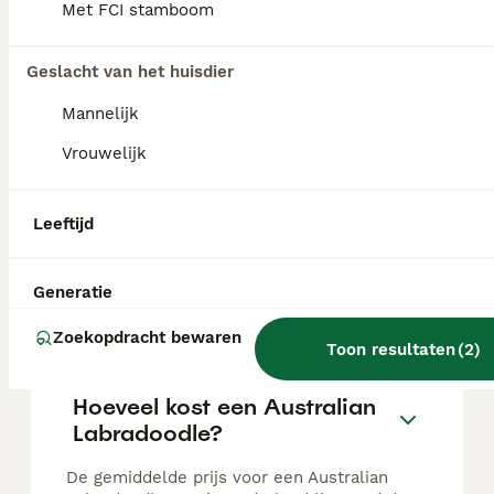
Met FCI stamboom
Prachtig nestje Australian Labradoodles
Geslacht van het huisdier
Australian Labradoodle
7 weken
5
5
€ 2.850
Mannelijk
Leeftijd
Prijs
Geslacht
Vrouwelijk
Op 19 juni is onze Bobbi bevallen van 10 prachtige pups, 5 teefjes en 5 reutjes, variërend van kleur. Beide ouders zijn medium Australian Labradoodles met een fleece vacht en enorm vriendelijk en sociaal van karakter. Mama Bobbi is een grote medium (52-54 cm) en papa Guus is juist wat kleiner (40-42 cm). Zo verwachten we dat de pups uiteindelijk van mooi medium formaat zullen zijn. Beide ouders zijn aangesloten bij de DALC en ook de pups krijgen hun afstemmingsbewijs mee. Omdat een Australian Labradoodle nog niet als een officieel ras wordt erkend, spreken we niet over een officiële stamboom maar over een afstammingsbewijs. De pups worden thuis grootgebracht, waar ze de ruimte krijgen om zich te ontwikkelen en te ontdekken, zowel binnen als buiten, en waar we veel oefenen met de socialisatie. Zij mogen vanaf 14 augustus mee naar hun nieuwe baasjes en ze worden gechipt, geregistreerd, door de dierenarts gecontroleerd en gevaccineerd en ontwormd volgens schema. Over het nestje: - Beide ouderdieren zijn aangesloten bij de DALC. - Papa en mama dragen het Rufus-gen, dat wil zeggen dat de pups hun vachtkleur behouden. - Thuis grootgebracht. Wij maken geen gebruik van gastgezinnen, zodat we echt de liefde en aandacht kunnen geven aan onze hond en nestje dat zij verdienen. Omdat wij het belangrijk vinden dat de pups goed terecht komen, leren we elkaar eerst even kennen. De informatie omtrent de gereserveerde pups kan incorrect zijn, dit omdat je bij ons zeker je voorkeur voor een pup mag uitspreken. Maar wij ook kijken naar welk karakter pup het beste bij jouw situatie past. In overleg zullen we daarom samen kijken naar welke pup met je mee naar huis gaat. De aantallen gereserveerde pups kloppen wel. Voor meer informatie over ons, zie onze website https://doodle-i-doo.webnode.nl/
Id Geverifieerd
Leeftijd
Tilburg
(37.1km)
Generatie
FAQ's
Zoekopdracht bewaren
Toon resultaten
(
2
)
Hoeveel kost een Australian
Labradoodle?
De gemiddelde prijs voor een Australian