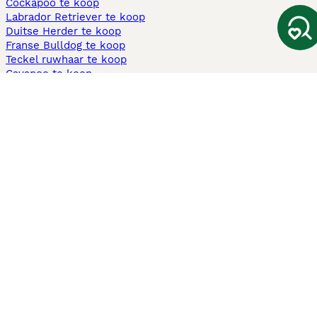
Cockapoo te koop
Labrador Retriever te koop
Duitse Herder te koop
Franse Bulldog te koop
Teckel ruwhaar te koop
Cavapoo te koop
Andere populaire pagina's
Honden te koop in Amsterdam
Pups te koop Limburg​
Pups te koop Friesland​
Honden te koop in Gelderland
Honden te koop in Den Haag
Honden te koop in Enschede
Adopteer hond in Nederland
Informatie
Over ons
Privacybeleid
Support
Pers