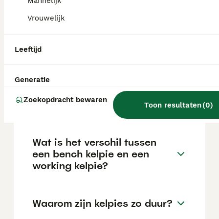
Mannelijk
van de fokker en de locatie.
Vrouwelijk
Hoe oud wordt een
Leeftijd
Australische kelpie
gemiddeld?
Generatie
Zoekopdracht bewaren
Zijn kelpies slim?
Toon resultaten
(
0
)
Wat is het verschil tussen
een bench kelpie en een
working kelpie?
Waarom zijn kelpies zo duur?